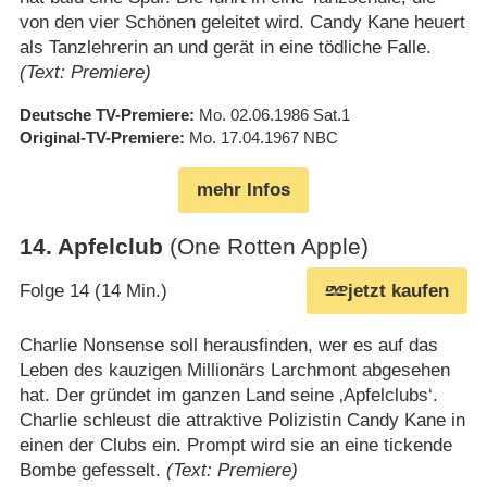
von den vier Schönen geleitet wird. Candy Kane heuert
als Tanzlehrerin an und gerät in eine tödliche Falle.
(Text: Premiere)
Deutsche TV-Premiere
Mo. 02.06.1986
Sat.1
Original-TV-Premiere
Mo. 17.04.1967
NBC
mehr Infos
14
.
Apfelclub
(One Rotten Apple)
Folge 14 (14 Min.)
jetzt kaufen
Charlie Nonsense soll herausfinden, wer es auf das
Leben des kauzigen Millionärs Larchmont abgesehen
hat. Der gründet im ganzen Land seine ‚Apfelclubs‘.
Charlie schleust die attraktive Polizistin Candy Kane in
einen der Clubs ein. Prompt wird sie an eine tickende
Bombe gefesselt.
(Text: Premiere)