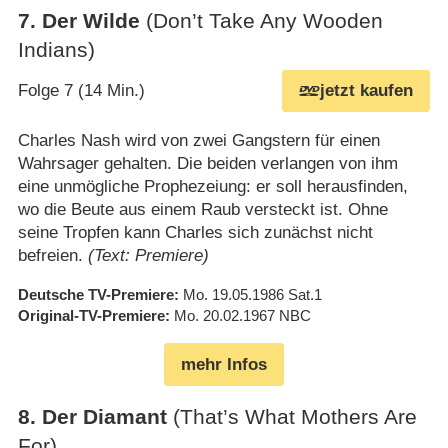
7
.
Der Wilde
(Don’t Take Any Wooden
Indians)
Folge 7 (14 Min.)
jetzt kaufen
Charles Nash wird von zwei Gangstern für einen
Wahrsager gehalten. Die beiden verlangen von ihm
eine unmögliche Prophezeiung: er soll herausfinden,
wo die Beute aus einem Raub versteckt ist. Ohne
seine Tropfen kann Charles sich zunächst nicht
befreien.
(Text: Premiere)
Deutsche TV-Premiere
Mo. 19.05.1986
Sat.1
Original-TV-Premiere
Mo. 20.02.1967
NBC
mehr Infos
8
.
Der Diamant
(That’s What Mothers Are
For)