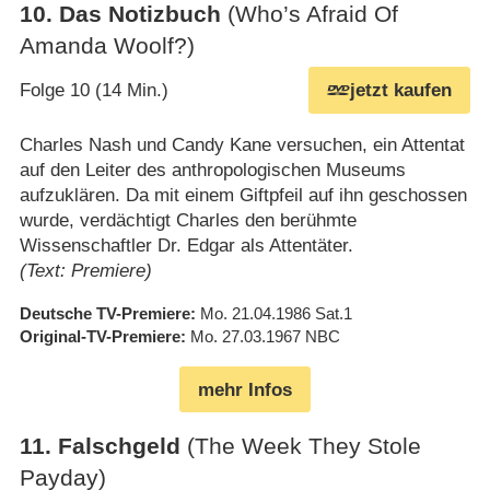
10
.
Das Notizbuch
(Who’s Afraid Of
Amanda Woolf?)
Folge 10 (14 Min.)
jetzt kaufen
Charles Nash und Candy Kane versuchen, ein Attentat
auf den Leiter des anthropologischen Museums
aufzuklären. Da mit einem Giftpfeil auf ihn geschossen
wurde, verdächtigt Charles den berühmte
Wissenschaftler Dr. Edgar als Attentäter.
(Text: Premiere)
Deutsche TV-Premiere
Mo. 21.04.1986
Sat.1
Original-TV-Premiere
Mo. 27.03.1967
NBC
mehr Infos
11
.
Falschgeld
(The Week They Stole
Payday)