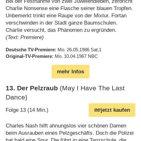
Bei der Festnahme von zwei Juwelendieben, zerbricht
Charlie Nonsense eine Flasche seiner blauen Tropfen.
Unbemerkt trinkt eine Raupe von der Mixtur. Fortan
verschwinden in der Stadt ganze Baumschulen.
Charlie versucht, das Phänomen zu ergründen.
(Text: Premiere)
Deutsche TV-Premiere
Mo. 26.05.1986
Sat.1
Original-TV-Premiere
Mo. 10.04.1967
NBC
mehr Infos
13
.
Der Pelzraub
(May I Have The Last
Dance)
Folge 13 (14 Min.)
jetzt kaufen
Charles Nash hilft ahnungslos vier schönen Damen
beim Ausrauben eines Pelzgeschäfts. Doch die Polizei
hat bald eine Spur. Die führt in eine Tanzschule, die