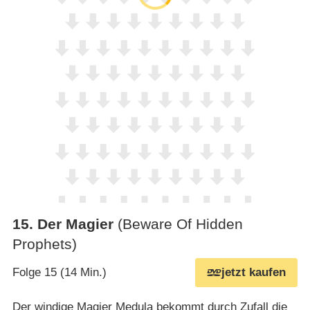
15
.
Der Magier
(Beware Of Hidden
Prophets)
Folge 15 (14 Min.)
jetzt kaufen
Der windige Magier Medula bekommt durch Zufall die