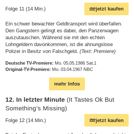
Folge 11 (14 Min.)
jetzt kaufen
Ein schwer bewachter Geldtransport wird überfallen.
Den Gangstern gelingt es dabei, den Panzerwagen
auszutauschen. Während sie mit den echten
Lohngeldern davonkommen, ist die ahnungslose
Polizei in Besitz von Falschgeld.
(Text: Premiere)
Deutsche TV-Premiere
Mo. 05.05.1986
Sat.1
Original-TV-Premiere
Mo. 03.04.1967
NBC
mehr Infos
12
.
In letzter Minute
(It Tastes Ok But
Something’s Missing)
Folge 12 (14 Min.)
jetzt kaufen