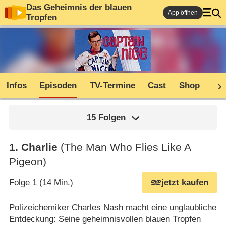
Das Geheimnis der blauen
App öffnen
Tropfen
Infos
Episoden
TV-Termine
Cast
Shop
Co
15 Folgen
1
.
Charlie
(The Man Who Flies Like A
Pigeon)
Folge 1 (14 Min.)
jetzt kaufen
Polizeichemiker Charles Nash macht eine unglaubliche
Entdeckung: Seine geheimnisvollen blauen Tropfen