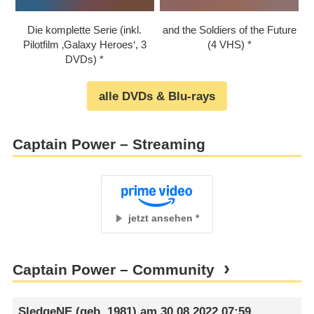
Die komplette Serie (inkl.
and the Soldiers of the Future
Pilotfilm ‚Galaxy Heroes‘, 3
(4 VHS)
DVDs)
alle DVDs & Blu-rays
Captain Power – Streaming
jetzt ansehen
Captain Power – Community
SledgeNE
(geb. 1981) am
30.08.2022 07:59