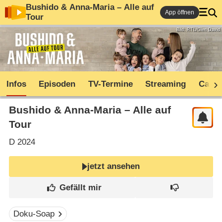
Bushido & Anna-Maria – Alle auf
App öffnen
Tour
Bild: RTL/Glen David
Infos
Episoden
TV-Termine
Streaming
Cast
Bushido & Anna-Maria – Alle auf
Tour
D
2024
jetzt ansehen
Doku-Soap