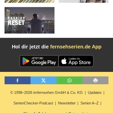
Hol dir jetzt die
fernsehserien.de App
© 1998–2026 imfernsehen GmbH & Co. KG
Updates
SerienChecker-Podcast
Newsletter
Serien A–Z