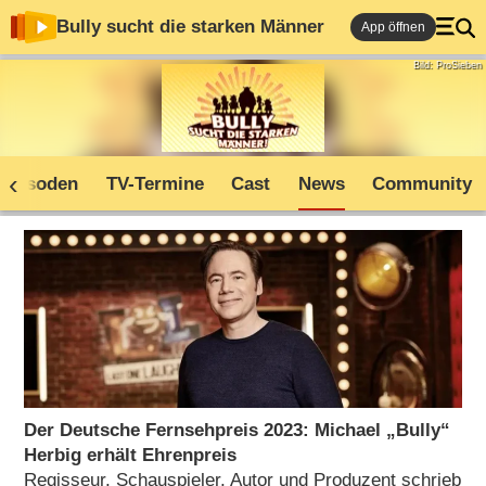
Bully sucht die starken Männer
App öffnen
Bild: ProSieben
Episoden
TV-Termine
Cast
News
Community
Der Deutsche Fernsehpreis 2023: Michael „Bully“
Herbig erhält Ehrenpreis
Regisseur, Schauspieler, Autor und Produzent schrieb