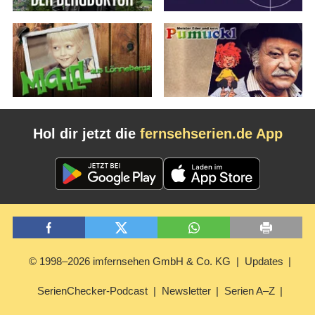
Hol dir jetzt die
fernsehserien.de App
© 1998–2026 imfernsehen GmbH & Co. KG
Updates
SerienChecker-Podcast
Newsletter
Serien A–Z