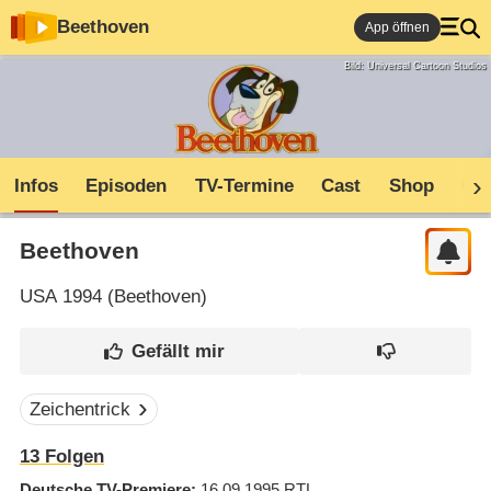
Beethoven
App öffnen
Bild: Universal Cartoon Studios
Infos
Episoden
TV-Termine
Cast
Shop
Co
Beethoven
USA
1994 (
Beethoven
)
Zeichentrick
13
Folgen
Deutsche TV-Premiere
16.09.1995
RTL