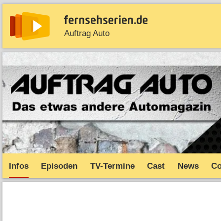
Auftrag Auto
News
Entdecken
Streaming
TV-Starts
Serie
Infos
Episoden
TV-Termine
Cast
News
C