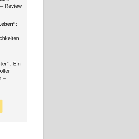
– Review
 Leben
:
chkeiten
ter
: Ein
oller
n –