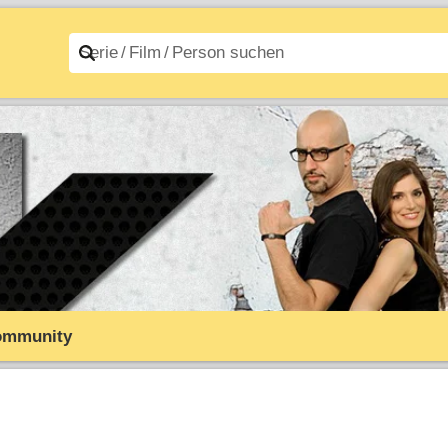
n A–Z
Filme A–Z
ommunity