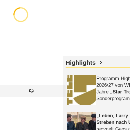
Highlights
Programm-High
2026/​27 von W
Jahre
Star Tr
Sonderprogra
Die Helgolän
Leben, Larry
Streben nach 
recycelt Gags 