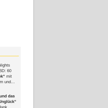
lights
BD: 60
ek
mit
mm und
der
 und das
Unglück
dank