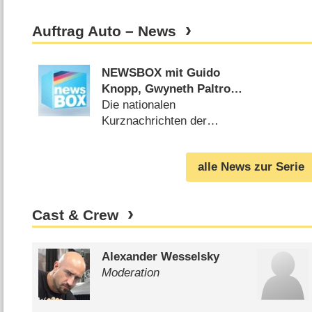
Auftrag Auto – News
NEWSBOX mit Guido
Knopp, Gwyneth Paltrow,
Uwe Wöllner & Co.
Die nationalen
Kurznachrichten der
Woche (
02.02.2013
)
alle News zur Serie
Cast & Crew
Alexander Wesselsky
Moderation