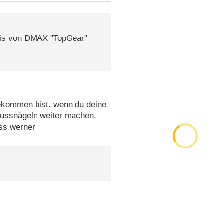
inis von DMAX "TopGear"
gekommen bist. wenn du deine
 fussnägeln weiter machen.
uss werner