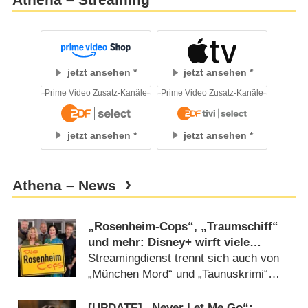
Athena – Streaming
jetzt ansehen
jetzt ansehen
Prime Video Zusatz-Kanäle
Prime Video Zusatz-Kanäle
jetzt ansehen
jetzt ansehen
Athena – News
„Rosenheim-Cops“, „Traumschiff“
und mehr: Disney+ wirft viele
deutsche Serien raus
Streamingdienst trennt sich auch von
„München Mord“ und „Taunuskrimi“
(
15.09.2024
)
[UPDATE] „Never Let Me Go“: