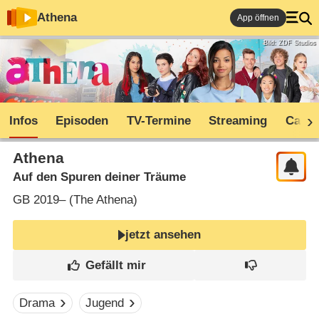
Athena
App öffnen
Bild: ZDF Studios
Infos
Episoden
TV-Termine
Streaming
Cast
Athena
Auf den Spuren deiner Träume
GB
2019– (
The Athena
)
jetzt ansehen
Drama
Jugend