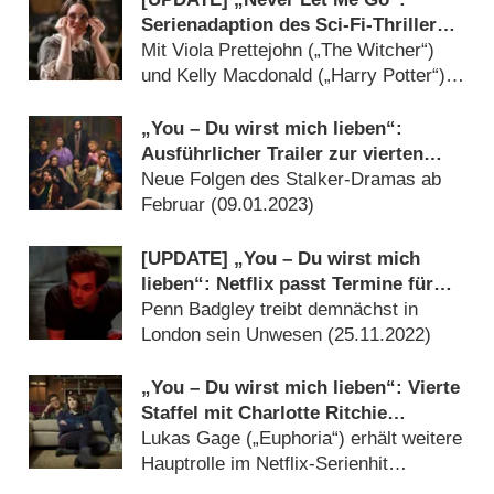
Serienadaption des Sci-Fi-Thrillers
„Alles, was wir geben mussten“
Mit Viola Prettejohn („The Witcher“)
abgebrochen
und Kelly Macdonald („Harry Potter“)
(
03.02.2023
)
„You – Du wirst mich lieben“:
Ausführlicher Trailer zur vierten
Staffel
Neue Folgen des Stalker-Dramas ab
Februar (
09.01.2023
)
[UPDATE] „You – Du wirst mich
lieben“: Netflix passt Termine für
zweigeteilte Staffel an
Penn Badgley treibt demnächst in
London sein Unwesen (
25.11.2022
)
„You – Du wirst mich lieben“: Vierte
Staffel mit Charlotte Ritchie
(„Ghosts“) und weiteren
Lukas Gage („Euphoria“) erhält weitere
Neuzugängen
Hauptrolle im Netflix-Serienhit
(
04.04.2022
)