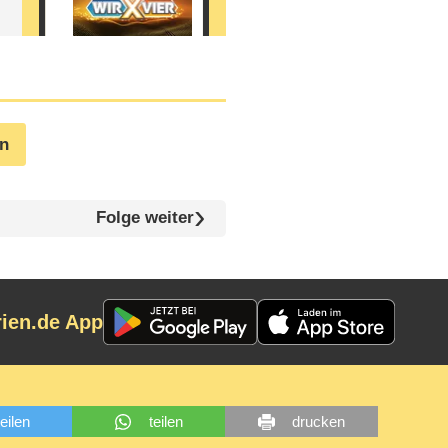
en
Folge weiter
rien.de App
teilen
teilen
drucken