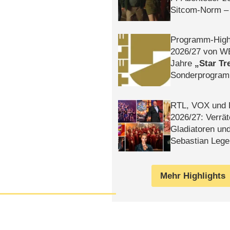
Sitcom-Norm –
Programm-High
2026/​27 von W
Jahre
Star Tr
Sonderprogra
Die Helgolän
RTL, VOX und
2026/​27: Verrät
Gladiatoren un
Sebastian Lege
Mehr Highlights