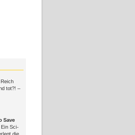
 Reich
d tot?! –
to Save
: Ein Sci-
rlegt die