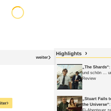
Highlights
The Shards
:
und schön … un
Review
Stuart Fails 
iter
the Universe
Fi-Abenteuer ze