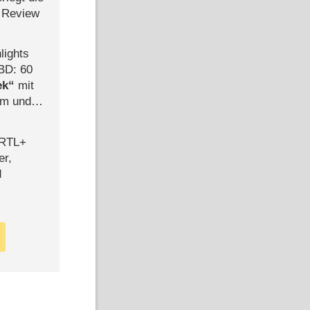
 Review
lights
BD: 60
ek
mit
mm und
der
 RTL+
er,
d