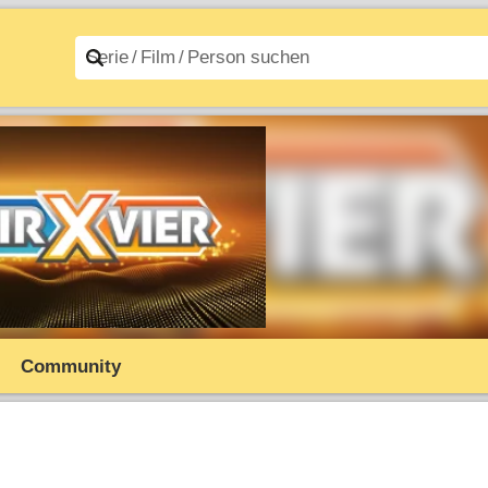
n A–Z
Filme A–Z
Community