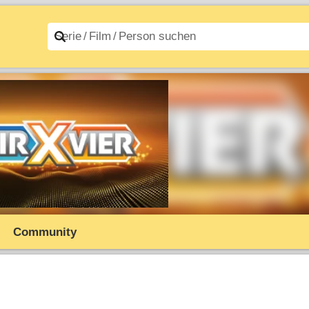
n A–Z
Filme A–Z
Community