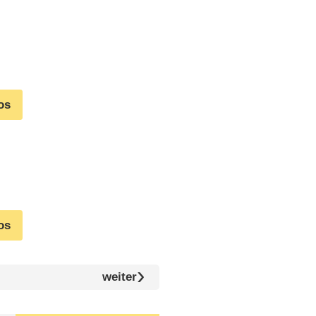
os
os
weiter