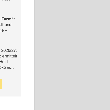
e Farm
:
olf und
rie –
2026/​27:
ermittelt
 Hold
Joko &
Urlaub