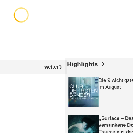
Highlights
Die 9 wichtigst
im August
Surface – Da
versunkene Do
Trauma aus der