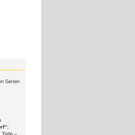
en Serien
s
rf
:
 Tiefe –