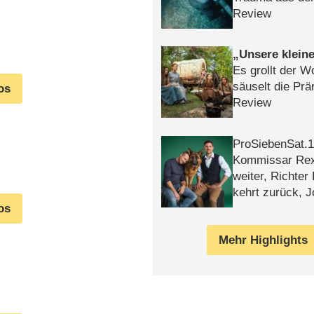
Review
Unsere klein
Es grollt der W
säuselt die Prä
os
Review
ProSiebenSat.1 
Kommissar Rex 
weiter, Richter
kehrt zurück, 
Klaas machen 
os
Mehr Highlights