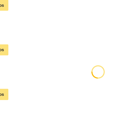
os
os
os