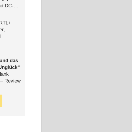
d DC-
ce
 RTL+
er,
d
 und das
Unglück
dank
– Review