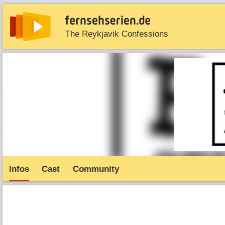
The Reykjavik Confessions
News
Entdecken
Streaming
TV-Starts
Serie
Infos
Cast
Community