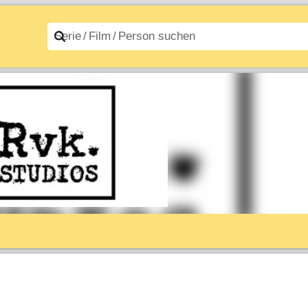
n A–Z
Filme A–Z