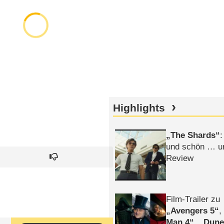
Highlights
The Shards
:
und schön … un
Review
Film-Trailer zu
Avengers 5
Man 4
,
Dune