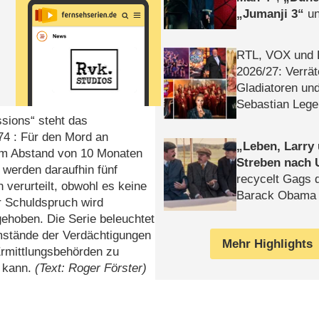
Jumanji 3
un
Horror
Clayfa
RTL, VOX und
2026/​27: Verrät
Gladiatoren un
Sebastian Lege
ssions“ steht das
74 : Für den Mord an
Leben, Larry
im Abstand von 10 Monaten
Streben nach 
werden daraufhin fünf
recycelt Gags 
verurteilt, obwohl es keine
Barack Obama 
r Schuldspruch wird
fgehoben. Die Serie beleuchtet
mstände der Verdächtigungen
Mehr Highlights
Ermittlungsbehörden zu
n kann.
(Text: Roger Förster)