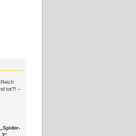
 Reich
d tot?! –
,
Spider-
 3
,