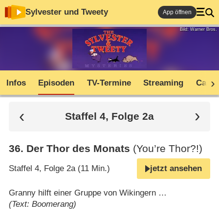
Sylvester und Tweety
App öffnen
Bild: Warner Bros.
Infos
Episoden
TV-Termine
Streaming
Cast
Staffel 4, Folge 2a
36
.
Der Thor des Monats
(You’re Thor?!)
Staffel 4, Folge 2a (11 Min.)
jetzt ansehen
Granny hilft einer Gruppe von Wikingern …
(Text: Boomerang)