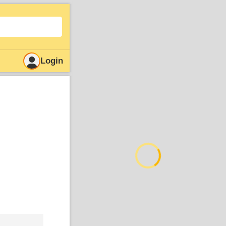
Login