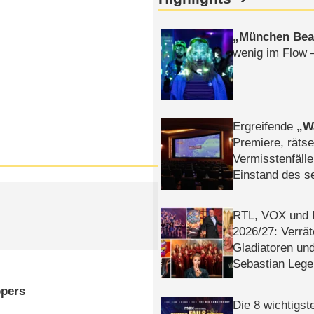
München Bea
wenig im Flow 
Ergreifende
W
Premiere, rätse
Vermisstenfälle
Einstand des 
Tatort: Münc
Duos
RTL, VOX und
2026/​27: Verrät
Gladiatoren un
Sebastian Lege
opers
Die 8 wichtigst