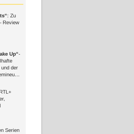
ts
: Zu
– Review
ake Up
-
lhafte
 und der
semineuen
hen
-
 RTL+
er,
d
en Serien