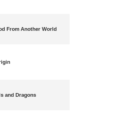
ood From Another World
igin
ls and Dragons