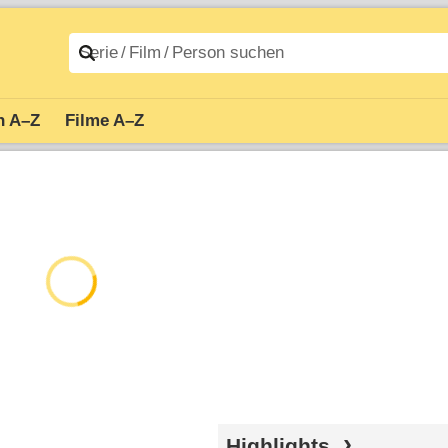
n A–Z
Filme A–Z
Highlights