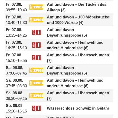
Fr.
07.08.
Auf und davon – Die Tücken des
09:55–10:40
Alltags (3)
Fr.
07.08.
Auf und davon – 100 Möbelstücke
10:40–11:30
und 1000 Würste (4)
Fr.
07.08.
Auf und davon –
13:35–14:25
Bewährungsprobe (5)
Fr.
07.08.
Auf und davon – Heimweh und
14:25–15:10
andere Hindernisse (6)
Fr.
07.08.
Auf und davon – Überraschungen
15:10–15:55
(7)
Sa.
08.08.
Auf und davon –
07:00–07:45
Bewährungsprobe (5)
Sa.
08.08.
Auf und davon – Heimweh und
07:45–08:30
andere Hindernisse (6)
Sa.
08.08.
Auf und davon – Überraschungen
08:30–09:15
(7)
So.
09.08.
Wasserschloss Schweiz in Gefahr
15:20–16:15