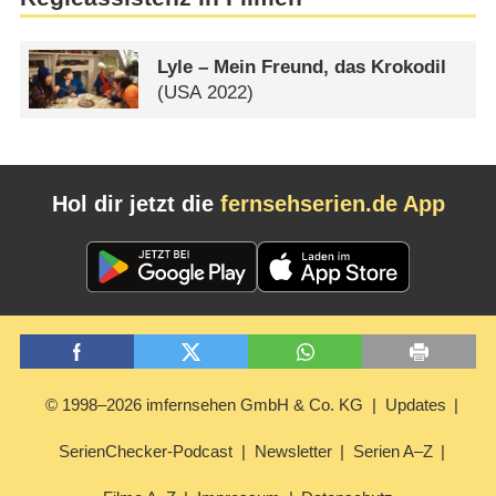
Lyle – Mein Freund, das Krokodil
(
USA
2022)
Hol dir jetzt die
fernsehserien.de App
© 1998–2026 imfernsehen GmbH & Co. KG
Updates
SerienChecker-Podcast
Newsletter
Serien A–Z