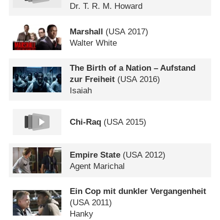
Dr. T. R. M. Howard
Marshall
(
USA
2017)
Walter White
The Birth of a Nation – Aufstand
zur Freiheit
(
USA
2016)
Isaiah
Chi-Raq
(
USA
2015)
Empire State
(
USA
2012)
Agent Marichal
Ein Cop mit dunkler Vergangenheit
(
USA
2011)
Hanky