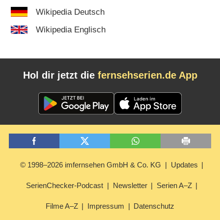
Wikipedia Deutsch
Wikipedia Englisch
Hol dir jetzt die
fernsehserien.de App
© 1998–2026 imfernsehen GmbH & Co. KG
Updates
SerienChecker-Podcast
Newsletter
Serien A–Z
Filme A–Z
Impressum
Datenschutz