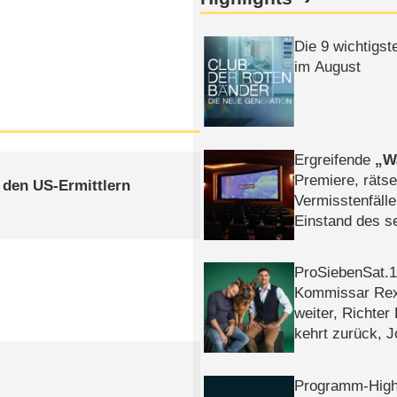
Die 9 wichtigst
im August
Ergreifende
W
Premiere, rätse
t den US-Ermittlern
Vermisstenfälle
Einstand des 
Tatort: Münc
Duos
ProSiebenSat.1 
Kommissar Rex 
weiter, Richter
kehrt zurück, 
Klaas machen 
Programm-High