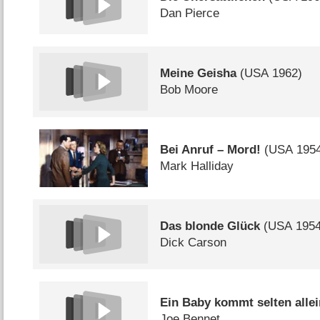
Dan Pierce
Meine Geisha
(
USA
1962)
Bob Moore
Bei Anruf – Mord!
(
USA
1954
Mark Halliday
Das blonde Glück
(
USA
1954
Dick Carson
Ein Baby kommt selten alle
Joe Bennet