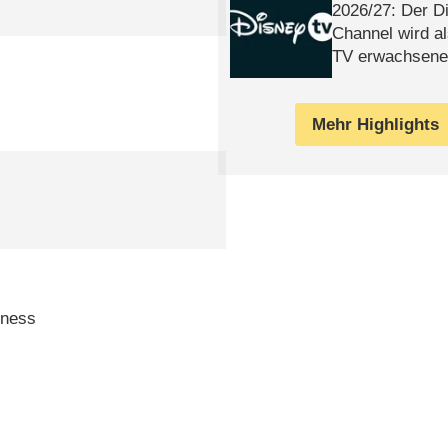
2026/​27: Der D
Channel wird a
TV erwachsene
Mehr Highlights
tness