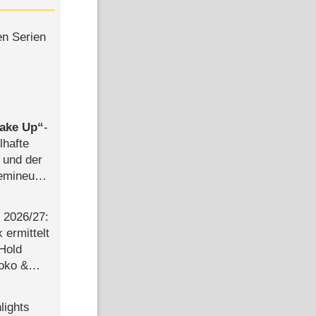
en Serien
ake Up
-
lhafte
 und der
semineuen
hen
-
2026/​27:
ermittelt
 Hold
Joko &
Urlaub
lights