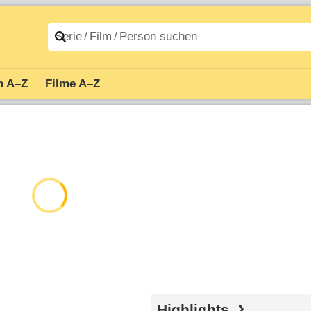
n A–Z
Filme A–Z
Highlights