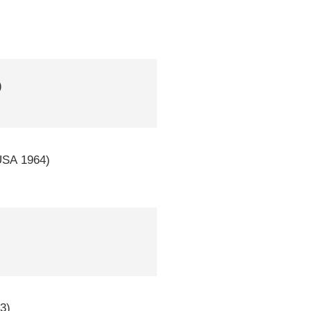
)
USA
1964)
3)