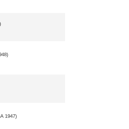
)
948)
SA
1947)