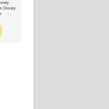
isney
ls Disney
r