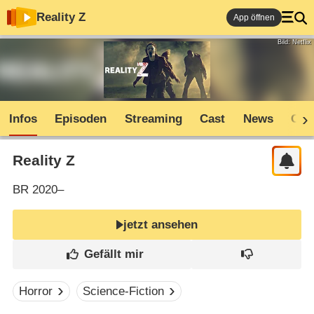
Reality Z
App öffnen
Bild: Netflix
Infos
Episoden
Streaming
Cast
News
Com
Reality Z
BR
2020–
jetzt ansehen
Horror
Science-Fiction