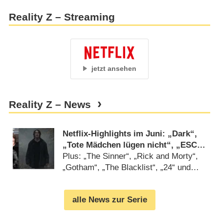
Reality Z – Streaming
jetzt ansehen
Reality Z – News
Netflix-Highlights im Juni: „Dark“,
„Tote Mädchen lügen nicht“, „ESC:
The Story of Fire Saga“
Plus: „The Sinner“, „Rick and Morty“,
„Gotham“, „The Blacklist“, „24“ und
„Modern Family“ (
26.05.2020
)
alle News zur Serie