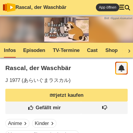
Rascal, der Waschbär
App öffnen
Bild: Nippon Animation
Infos
Episoden
TV-Termine
Cast
Shop
Co
Rascal, der Waschbär
J
1977 (
あらいぐまラスカル
)
jetzt kaufen
Anime
Kinder