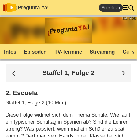
¡Pregunta Ya!
App öffnen
Bild: WDR
Infos
Episoden
TV-Termine
Streaming
Cast
Staffel 1, Folge 2
2
.
Escuela
Staffel 1, Folge 2 (10 Min.)
Diese Folge widmet sich dem Thema Schule. Wie läuft
ein typischer Schultag in Spanien ab? Sind die Lehrer
streng? Was passiert, wenn mal ein Schüler zu spät
kommt? Darf man sein Handy in der Klasse bei sich