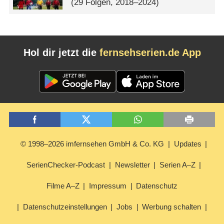
(29 Folgen, 2018–2024)
Hol dir jetzt die
fernsehserien.de App
© 1998–2026 imfernsehen GmbH & Co. KG
Updates
SerienChecker-Podcast
Newsletter
Serien A–Z
Filme A–Z
Impressum
Datenschutz
Datenschutzeinstellungen
Jobs
Werbung schalten