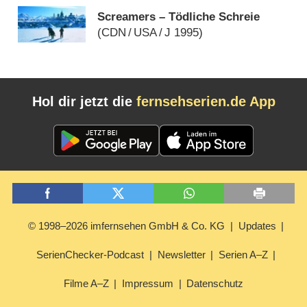
Screamers – Tödliche Schreie
(
CDN
/
USA
/
J
1995)
Hol dir jetzt die
fernsehserien.de App
© 1998–2026 imfernsehen GmbH & Co. KG
Updates
SerienChecker-Podcast
Newsletter
Serien A–Z
Filme A–Z
Impressum
Datenschutz