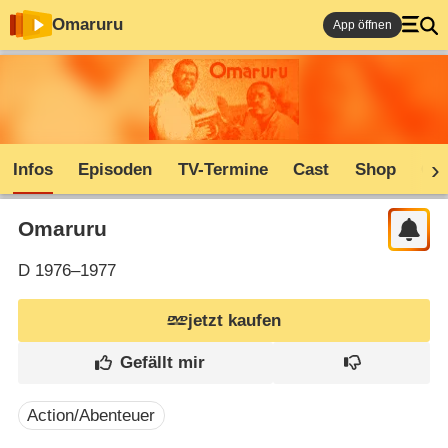
Omaruru
App öffnen
Infos
Episoden
TV-Termine
Cast
Shop
Co
Omaruru
D
1976–1977
jetzt kaufen
Action/Abenteuer