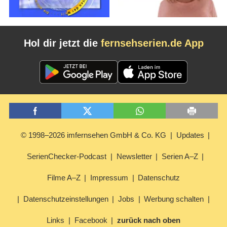
Hol dir jetzt die
fernsehserien.de App
© 1998–2026 imfernsehen GmbH & Co. KG
Updates
SerienChecker-Podcast
Newsletter
Serien A–Z
Filme A–Z
Impressum
Datenschutz
Datenschutzeinstellungen
Jobs
Werbung schalten
Links
Facebook
zurück nach oben