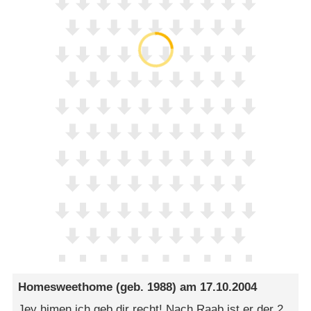
Homesweethome
(geb. 1988) am
17.10.2004
Jey himen ich geb dir recht! Nach Raab ist er der 2.