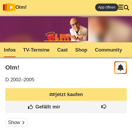
Olm!
App öffnen
Infos
TV-Termine
Cast
Shop
Community
Olm!
D
2002–2005
jetzt kaufen
Show