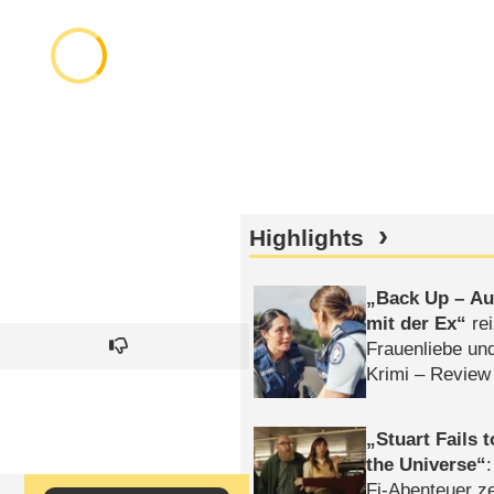
Highlights
Back Up – Auf
mit der Ex
rei
Frauenliebe un
Krimi – Review
Stuart Fails 
the Universe
Fi-Abenteuer ze