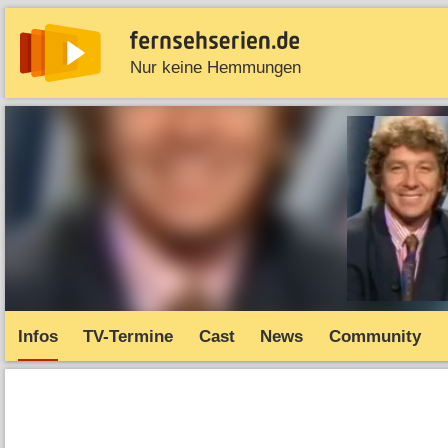
Nur keine Hemmungen
News
Entdecken
Streaming
TV-Starts
Serie
Infos
TV-Termine
Cast
News
Community