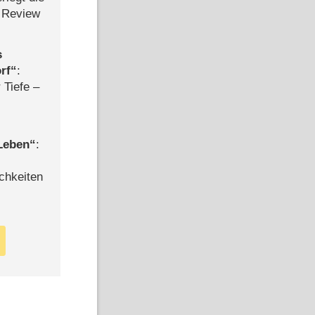
 Review
s
rf
:
 Tiefe –
 Leben
:
chkeiten