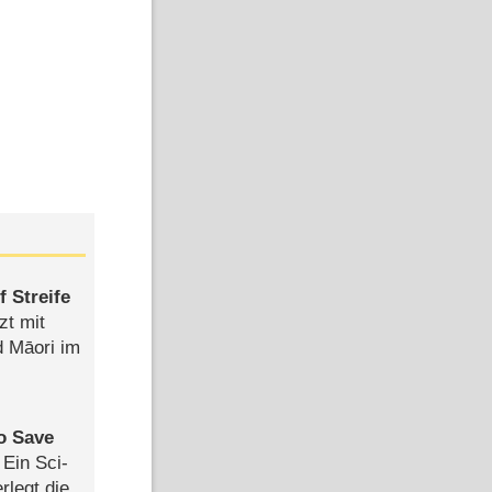
 Streife
zt mit
d Māori im
to Save
: Ein Sci-
rlegt die