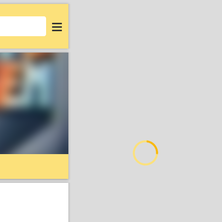
Login