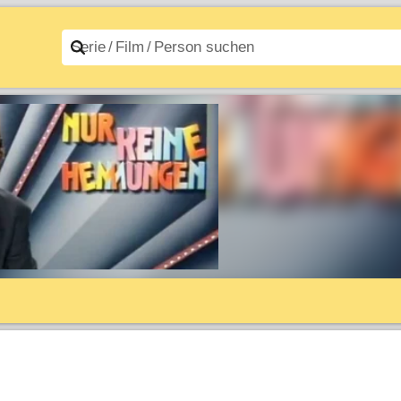
n A–Z
Filme A–Z