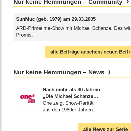
Nur keine Hemmungen – Community
SunMuc
(geb. 1979) am
29.03.2005
ARD-Primetime-Show mit Michael Schanze. Das witz
Promis.
alle Beiträge ansehen
/ neuen Beit
Nur keine Hemmungen – News
Nach mehr als 30 Jahren:
„Die Michael Schanze
Show“ wird wiederholt
One zeigt Show-Rarität
aus den 1980er Jahren
(
18.07.2019
)
alle News zur Serie