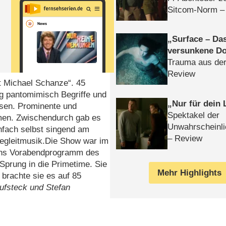
Sitcom-Norm –
Surface – Da
versunkene Do
Trauma aus der
Review
t Michael Schanze“. 45
ig pantomimisch Begriffe und
Nur für dein
sen. Prominente und
Spektakel der
men. Zwischendurch gab es
Unwahrscheinli
nfach selbst singend am
– Review
 Begleitmusik.Die Show war im
 ins Vorabendprogramm des
Sprung in die Primetime. Sie
Mehr Highlights
 brachte sie es auf 85
ufsteck und Stefan