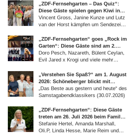
„ZDF-Fernsehgarten – Das Quiz“:
Diese Gäste spielen gegen Kiwi in
der Sonderfolge am 9. August 2026
Vincent Gross, Janine Kunze und Lutz
van der Horst kämpfen um Sendezeit
(07.08.2026)
„ZDF-Fernsehgarten“ goes „Rock im
Garten“: Diese Gäste sind am 2.
August 2026 dabei
Doro Pesch, Nazareth, Bülent Ceylan,
Evil Jared x Krogi und viele mehr
(31.07.2026)
„Verstehen Sie Spaß?“ am 1. August
2026: Schöneberger blickt mit
Kiewel und Kraus zurück
„Das Beste aus gestern und heute“ des
Samstagabendklassikers (30.07.2026)
„ZDF-Fernsehgarten“: Diese Gäste
treten am 26. Juli 2026 beim Family
Battle auf
Stefanie Hertel, Amanda Marshall,
Oli.P, Linda Hesse, Marie Reim und