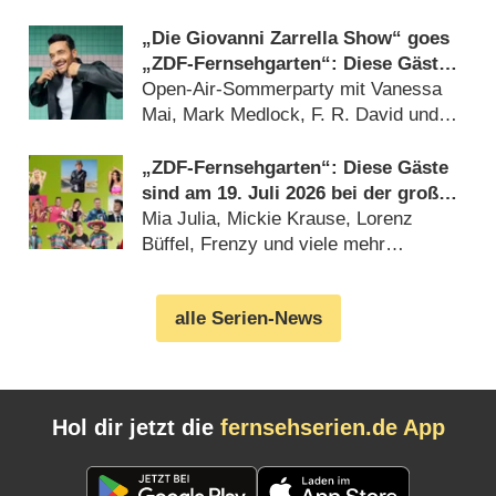
mehr (24.07.2026)
„Die Giovanni Zarrella Show“ goes
„ZDF-Fernsehgarten“: Diese Gäste
sind am 29. August 2026 dabei
Open-Air-Sommerparty mit Vanessa
Mai, Mark Medlock, F. R. David und
Sarah Brightman (20.07.2026)
„ZDF-Fernsehgarten“: Diese Gäste
sind am 19. Juli 2026 bei der großen
Mallorca-Party dabei
Mia Julia, Mickie Krause, Lorenz
Büffel, Frenzy und viele mehr
(17.07.2026)
alle Serien-News
Hol dir jetzt die
fernsehserien.de App