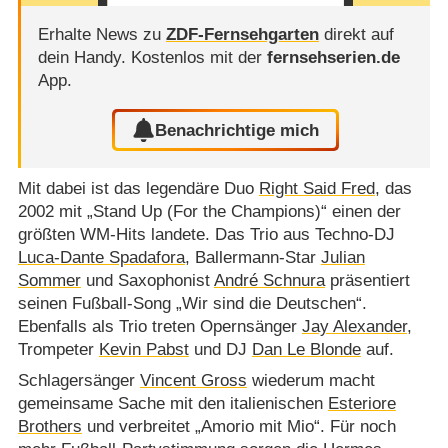
Erhalte News zu
ZDF-Fernsehgarten
direkt auf
dein Handy.
Kostenlos mit der
fernsehserien.de
App.
Benachrichtige mich
Mit dabei ist das legendäre Duo
Right Said Fred
, das
2002 mit „Stand Up (For the Champions)“ einen der
größten WM-Hits landete. Das Trio aus Techno-DJ
Luca-Dante Spadafora
, Ballermann-Star
Julian
Sommer
und Saxophonist
André Schnura
präsentiert
seinen Fußball-Song „Wir sind die Deutschen“.
Ebenfalls als Trio treten Opernsänger
Jay Alexander
,
Trompeter
Kevin Pabst
und DJ
Dan Le Blonde
auf.
Schlagersänger
Vincent Gross
wiederum macht
gemeinsame Sache mit den italienischen
Esteriore
Brothers
und verbreitet „Amorio mit Mio“. Für noch