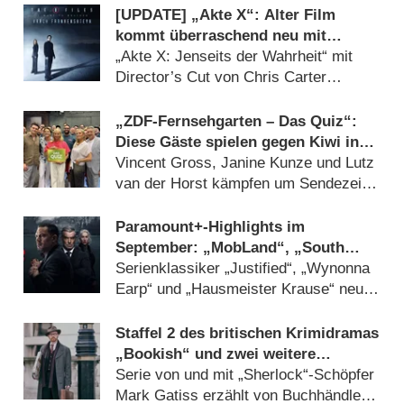
[UPDATE] „Akte X“: Alter Film
kommt überraschend neu mit
deutlich mehr Horror
„Akte X: Jenseits der Wahrheit“ mit
Director’s Cut von Chris Carter
(07.08.2026)
„ZDF-Fernsehgarten – Das Quiz“:
Diese Gäste spielen gegen Kiwi in
der Sonderfolge am 9. August 2026
Vincent Gross, Janine Kunze und Lutz
van der Horst kämpfen um Sendezeit
(07.08.2026)
Paramount+-Highlights im
September: „MobLand“, „South
Park“, „FBI“, „DOC“ und
Serienklassiker „Justified“, „Wynonna
„Farscape“
Earp“ und „Hausmeister Krause“ neu
beim Streamingdienst (07.08.2026)
Staffel 2 des britischen Krimidramas
„Bookish“ und zwei weitere
Premieren im Oktober bei AXN
Serie von und mit „Sherlock“-Schöpfer
Mark Gatiss erzählt von Buchhändler