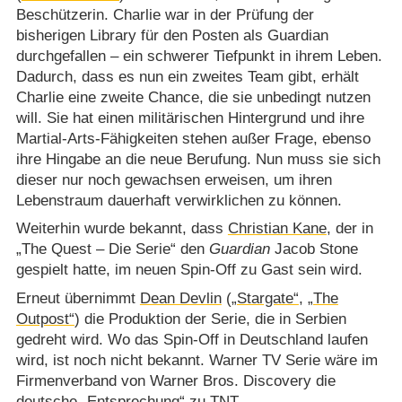
Beschützerin. Charlie war in der Prüfung der
bisherigen Library für den Posten als Guardian
durchgefallen – ein schwerer Tiefpunkt in ihrem Leben.
Dadurch, dass es nun ein zweites Team gibt, erhält
Charlie eine zweite Chance, die sie unbedingt nutzen
will. Sie hat einen militärischen Hintergrund und ihre
Martial-Arts-Fähigkeiten stehen außer Frage, ebenso
ihre Hingabe an die neue Berufung. Nun muss sie sich
dieser nur noch gewachsen erweisen, um ihren
Lebenstraum dauerhaft verwirklichen zu können.
Weiterhin wurde bekannt, dass
Christian Kane
, der in
„The Quest – Die Serie“ den
Guardian
Jacob Stone
gespielt hatte, im neuen Spin-Off zu Gast sein wird.
Erneut übernimmt
Dean Devlin
(
„Stargate“
,
„The
Outpost“
) die Produktion der Serie, die in Serbien
gedreht wird. Wo das Spin-Off in Deutschland laufen
wird, ist noch nicht bekannt. Warner TV Serie wäre im
Firmenverband von Warner Bros. Discovery die
deutsche „Entsprechung“ zu TNT.