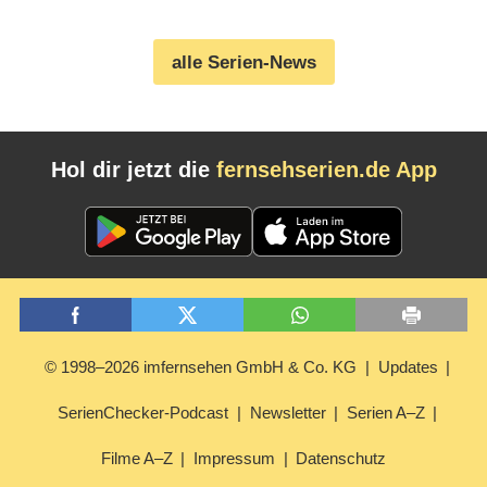
mit detektivischer Leidenschaft
(07.08.2026)
alle Serien-News
Hol dir jetzt die
fernsehserien.de App
© 1998–2026 imfernsehen GmbH & Co. KG
Updates
SerienChecker-Podcast
Newsletter
Serien A–Z
Filme A–Z
Impressum
Datenschutz