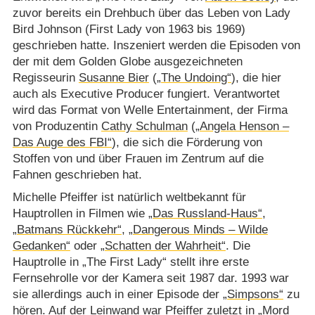
zuvor bereits ein Drehbuch über das Leben von Lady
Bird Johnson (First Lady von 1963 bis 1969)
geschrieben hatte. Inszeniert werden die Episoden von
der mit dem Golden Globe ausgezeichneten
Regisseurin
Susanne Bier
(
„The Undoing“
), die hier
auch als Executive Producer fungiert. Verantwortet
wird das Format von Welle Entertainment, der Firma
von Produzentin
Cathy Schulman
(
„Angela Henson –
Das Auge des FBI“
), die sich die Förderung von
Stoffen von und über Frauen im Zentrum auf die
Fahnen geschrieben hat.
Michelle Pfeiffer ist natürlich weltbekannt für
Hauptrollen in Filmen wie
„Das Russland-Haus“
,
„Batmans Rückkehr“
,
„Dangerous Minds – Wilde
Gedanken“
oder
„Schatten der Wahrheit“
. Die
Hauptrolle in „The First Lady“ stellt ihre erste
Fernsehrolle vor der Kamera seit 1987 dar. 1993 war
sie allerdings auch in einer Episode der
„Simpsons“
zu
hören. Auf der Leinwand war Pfeiffer zuletzt in
„Mord