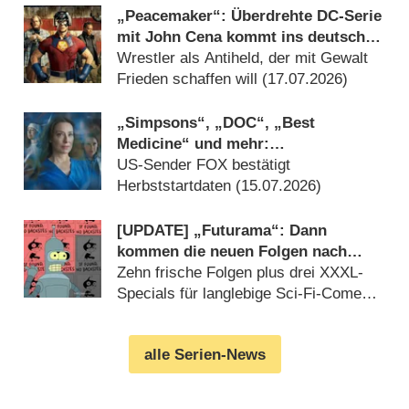
„Peacemaker“: Überdrehte DC-Serie
mit John Cena kommt ins deutsche
Free-TV
Wrestler als Antiheld, der mit Gewalt
Frieden schaffen will (17.07.2026)
„Simpsons“, „DOC“, „Best
Medicine“ und mehr:
Rückkehrtermine stehen fest
US-Sender FOX bestätigt
Herbststartdaten (15.07.2026)
[UPDATE] „Futurama“: Dann
kommen die neuen Folgen nach
Deutschland
Zehn frische Folgen plus drei XXXL-
Specials für langlebige Sci-Fi-Comedy
angekündigt (26.07.2026)
alle Serien-News