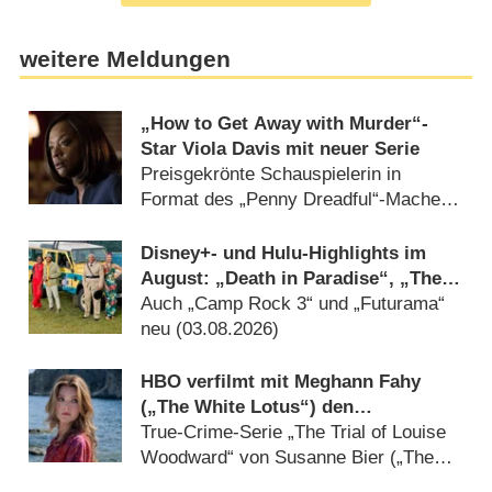
weitere Meldungen
„How to Get Away with Murder“-
Star Viola Davis mit neuer Serie
Preisgekrönte Schauspielerin in
Format des „Penny Dreadful“-Machers
(05.08.2026)
Disney+- und Hulu-Highlights im
August: „Death in Paradise“, „The
Shards“ und das Ende für „Die
Auch „Camp Rock 3“ und „Futurama“
neuen Zauberer vom Waverly Place“
neu (03.08.2026)
HBO verfilmt mit Meghann Fahy
(„The White Lotus“) den
spektakulären Todesfall eines Babys
True-Crime-Serie „The Trial of Louise
Woodward“ von Susanne Bier („The
Night Manager“) (31.07.2026)