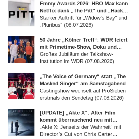
Emmy Awards 2026: HBO Max kann
Netflix dank „The Pitt“ und „Hacks“
auf Abstand halten
Starker Auftritt für „Widow’s Bay“ und
„Pluribus“ (08.07.2026)
50 Jahre „Kölner Treff“: WDR feiert
mit Primetime-Show, Doku und
Rückblicken
Großes Jubiläum der Talkshow-
Institution im WDR (07.08.2026)
„The Voice of Germany“ statt „The
Masked Singer“ am Samstagabend
Castingshow wechselt auf ProSieben
erstmals den Sendetag (07.08.2026)
[UPDATE] „Akte X“: Alter Film
kommt überraschend neu mit
deutlich mehr Horror
„Akte X: Jenseits der Wahrheit“ mit
Director’s Cut von Chris Carter