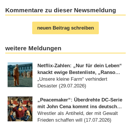
Kommentare zu dieser Newsmeldung
neuen Beitrag schreiben
weitere Meldungen
Netflix-Zahlen: „Nur für dein Leben“
knackt ewige Bestenliste, „Ransom
Canyon“ geht mau weiter
„Unsere kleine Farm“ verhindert
Desaster (29.07.2026)
„Peacemaker“: Überdrehte DC-Serie
mit John Cena kommt ins deutsche
Free-TV
Wrestler als Antiheld, der mit Gewalt
Frieden schaffen will (17.07.2026)