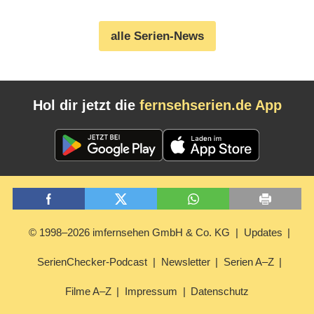
(07.08.2026)
alle Serien-News
Hol dir jetzt die
fernsehserien.de App
© 1998–2026 imfernsehen GmbH & Co. KG
Updates
SerienChecker-Podcast
Newsletter
Serien A–Z
Filme A–Z
Impressum
Datenschutz