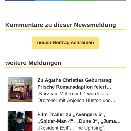
Kommentare zu dieser Newsmeldung
neuen Beitrag schreiben
weitere Meldungen
Zu Agatha Christies Geburtstag:
Frische Romanadaption feiert
Deutschlandpremiere
„Kurz vor Mitternacht“ wurde als
Dreiteiler mit Anjelica Huston und
Matthew Rhys adaptiert (17.07.2026)
Film-Trailer zu „Avengers 5“,
„Spider-Man 4“, „Dune 3“, „Jumanji
3“ und DC-Horror „Clayface“
„Resident Evil“, „The Uprising“,