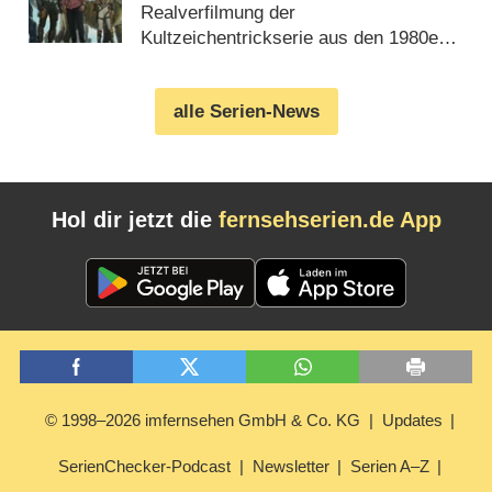
ins Streaming
Realverfilmung der
Kultzeichentrickserie aus den 1980er
Jahren (20.07.2026)
alle Serien-News
Hol dir jetzt die
fernsehserien.de App
© 1998–2026 imfernsehen GmbH & Co. KG
Updates
SerienChecker-Podcast
Newsletter
Serien A–Z