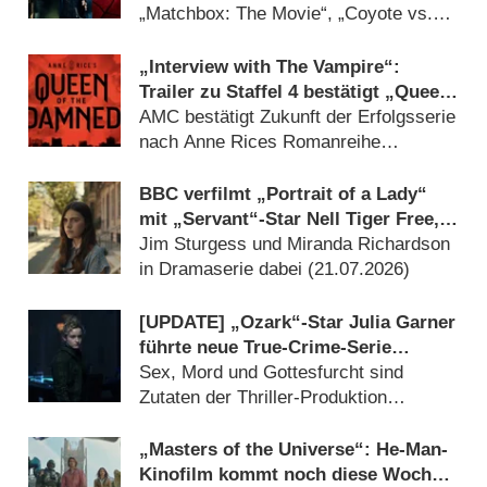
„Matchbox: The Movie“, „Coyote vs.
ACME“ und „Ebenezer“ dabei
(27.07.2026)
„Interview with The Vampire“:
Trailer zu Staffel 4 bestätigt „Queen
of the Damned“-Erscheinen
AMC bestätigt Zukunft der Erfolgsserie
nach Anne Rices Romanreihe
(25.07.2026)
BBC verfilmt „Portrait of a Lady“
mit „Servant“-Star Nell Tiger Free,
Gemma Arterton und Bill Nighy neu
Jim Sturgess und Miranda Richardson
in Dramaserie dabei (21.07.2026)
[UPDATE] „Ozark“-Star Julia Garner
führte neue True-Crime-Serie
„Guilty Creatures“ an
Sex, Mord und Gottesfurcht sind
Zutaten der Thriller-Produktion
(21.07.2026)
„Masters of the Universe“: He-Man-
Kinofilm kommt noch diese Woche