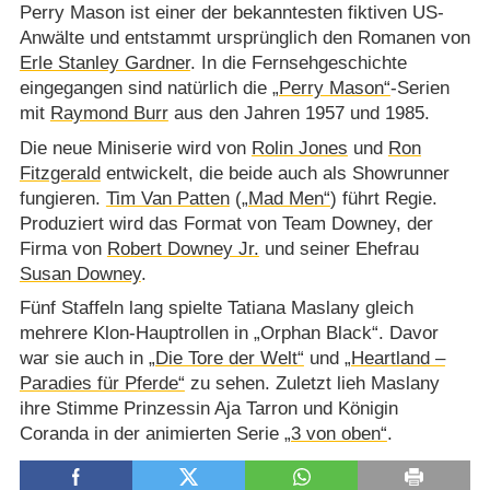
Perry Mason ist einer der bekanntesten fiktiven US-
Anwälte und entstammt ursprünglich den Romanen von
Erle Stanley Gardner
. In die Fernsehgeschichte
eingegangen sind natürlich die
„Perry Mason“
-Serien
mit
Raymond Burr
aus den Jahren 1957 und 1985.
Die neue Miniserie wird von
Rolin Jones
und
Ron
Fitzgerald
entwickelt, die beide auch als Showrunner
fungieren.
Tim Van Patten
(
„Mad Men“
) führt Regie.
Produziert wird das Format von Team Downey, der
Firma von
Robert Downey Jr.
und seiner Ehefrau
Susan Downey
.
Fünf Staffeln lang spielte Tatiana Maslany gleich
mehrere Klon-Hauptrollen in „Orphan Black“. Davor
war sie auch in
„Die Tore der Welt“
und
„Heartland –
Paradies für Pferde“
zu sehen. Zuletzt lieh Maslany
ihre Stimme Prinzessin Aja Tarron und Königin
Coranda in der animierten Serie
„3 von oben“
.