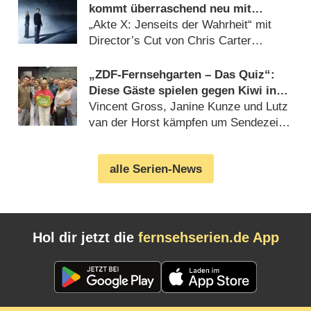
kommt überraschend neu mit
deutlich mehr Horror
„Akte X: Jenseits der Wahrheit“ mit
Director’s Cut von Chris Carter
(07.08.2026)
„ZDF-Fernsehgarten – Das Quiz“:
Diese Gäste spielen gegen Kiwi in
der Sonderfolge am 9. August 2026
Vincent Gross, Janine Kunze und Lutz
van der Horst kämpfen um Sendezeit
(07.08.2026)
alle Serien-News
Hol dir jetzt die
fernsehserien.de App