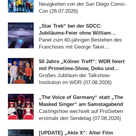
bei „Starfleet Academy“ und „Star
Neuigkeiten von der San Diego Comic-
Trek: Scouts“
Con (26.07.2026)
„Star Trek“ bei der SDCC:
Jubiläums-Feier ohne William
Shatner
Panel zum 60-jährigen Bestehen des
Franchises mit George Takei
(16.07.2026)
50 Jahre „Kölner Treff“: WDR feiert
mit Primetime-Show, Doku und
Rückblicken
Großes Jubiläum der Talkshow-
Institution im WDR (07.08.2026)
„The Voice of Germany“ statt „The
Masked Singer“ am Samstagabend
Castingshow wechselt auf ProSieben
erstmals den Sendetag (07.08.2026)
[UPDATE] „Akte X“: Alter Film