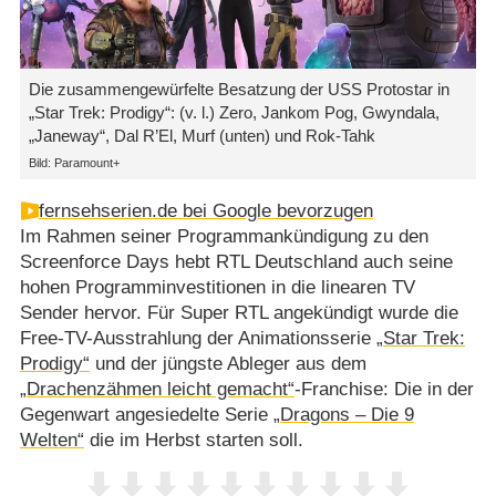
Die zusammengewürfelte Besatzung der USS Protostar in
„Star Trek: Prodigy“: (v. l.) Zero, Jankom Pog, Gwyndala,
„Janeway“, Dal R’El, Murf (unten) und Rok-Tahk
Bild: Paramount+
fernsehserien.de bei Google bevorzugen
Im Rahmen seiner Programmankündigung zu den
Screenforce Days hebt RTL Deutschland auch seine
hohen Programminvestitionen in die linearen TV
Sender hervor. Für Super RTL angekündigt wurde die
Free-TV-Ausstrahlung der Animationsserie
„Star Trek:
Prodigy“
und der jüngste Ableger aus dem
„Drachenzähmen leicht gemacht“
-Franchise: Die in der
Gegenwart angesiedelte Serie
„Dragons – Die 9
Welten“
die im Herbst starten soll.