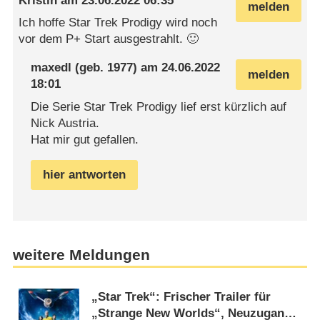
Kristin
am
23.06.2022 06:35
melden
Ich hoffe Star Trek Prodigy wird noch
vor dem P+ Start ausgestrahlt. 🙂
maxedl
(geb. 1977) am
24.06.2022
melden
18:01
Die Serie Star Trek Prodigy lief erst kürzlich auf
Nick Austria.
Hat mir gut gefallen.
hier antworten
weitere Meldungen
„Star Trek“: Frischer Trailer für
„Strange New Worlds“, Neuzugang