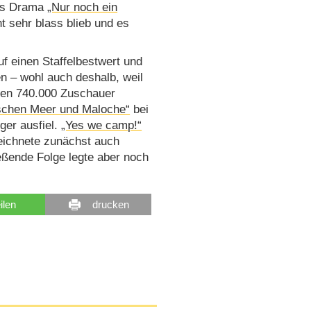
das Drama
„Nur noch ein
t sehr blass blieb und es
uf einen Staffelbestwert und
n – wohl auch deshalb, weil
en 740.000 Zuschauer
schen Meer und Maloche“
bei
ger ausfiel.
„Yes we camp!“
zeichnete zunächst auch
eßende Folge legte aber noch
eilen
drucken