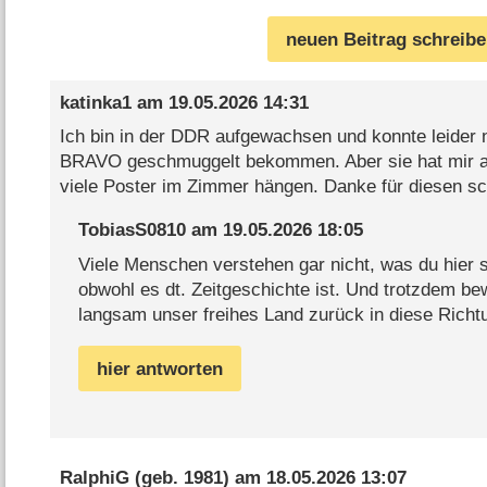
neuen Beitrag schreib
katinka1
am
19.05.2026 14:31
Ich bin in der DDR aufgewachsen und konnte leider n
BRAVO geschmuggelt bekommen. Aber sie hat mir all
viele Poster im Zimmer hängen. Danke für diesen s
TobiasS0810
am
19.05.2026 18:05
Viele Menschen verstehen gar nicht, was du hier s
obwohl es dt. Zeitgeschichte ist. Und trotzdem b
langsam unser freihes Land zurück in diese Richtu
hier antworten
RalphiG
(geb. 1981) am
18.05.2026 13:07