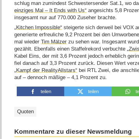
schlug man zumindest Schwestersender Sat.1, wo 
einziges Mal – It Ends with Us“
angesichts 5,8 Prozen
insgesamt nur auf 770.000 Zuseher brachte.
„Kitchen Impossible“
steigerte sich derweil bei VOX a
generierte erfreuliche 9,2 Prozent bei den Umworbene
mal wieder
Tim Mälzer
zu sehen war. Insgesamt wurd
gezählt. Ebenfalls einen Staffelrekord verbuchte
„Zwi
Kabel Eins, der mit 3,6 Prozent jedoch erheblich gerin
fiel danach auf 3,3 Prozent zurück. Diesen Wert ver
„Kampf der RealityAllstars“
bei RTL Zwei, die anschli
auf – dennoch mäßige – 4,1 Prozent zu.
teilen
teilen
t
Quoten
Kommentare zu dieser Newsmeldung