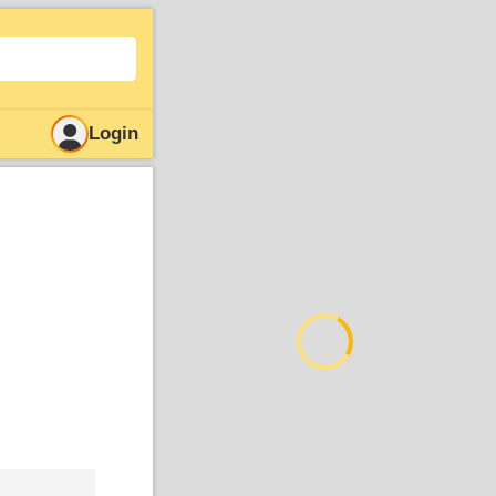
Login