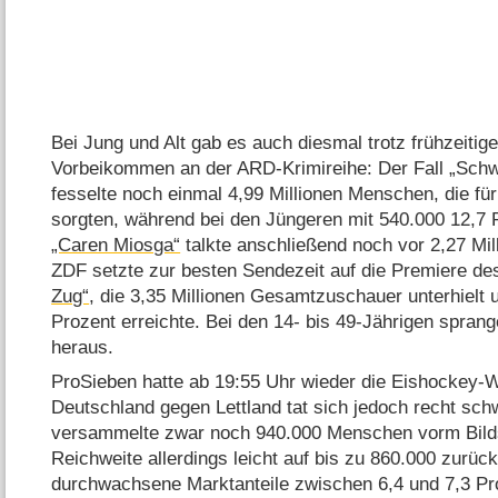
Bei Jung und Alt gab es auch diesmal trotz frühzeit
Vorbeikommen an der ARD-Krimireihe: Der Fall „Sch
fesselte noch einmal 4,99 Millionen Menschen, die für
sorgten, während bei den Jüngeren mit 540.000 12,7
„Caren Miosga“
talkte anschließend noch vor 2,27 Mil
ZDF setzte zur besten Sendezeit auf die Premiere de
Zug“
, die 3,35 Millionen Gesamtzuschauer unterhielt 
Prozent erreichte. Bei den 14- bis 49-Jährigen spran
heraus.
ProSieben hatte ab 19:55 Uhr wieder die Eishockey
Deutschland gegen Lettland tat sich jedoch recht schw
versammelte zwar noch 940.000 Menschen vorm Bilds
Reichweite allerdings leicht auf bis zu 860.000 zurüc
durchwachsene Marktanteile zwischen 6,4 und 7,3 P