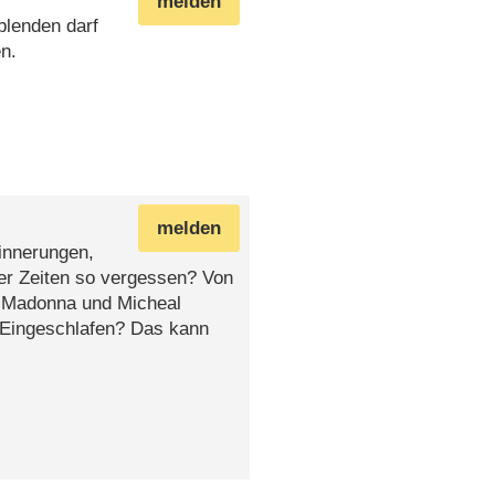
melden
lenden darf
n.
melden
innerungen,
er Zeiten so vergessen? Von
n Madonna und Micheal
 Eingeschlafen? Das kann