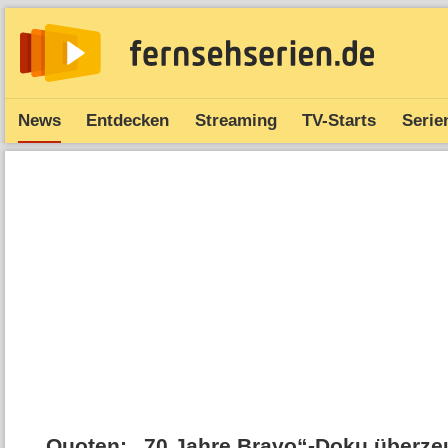
News
Entdecken
Streaming
TV-Starts
Serie
Quoten: „70 Jahre Bravo“-Doku überzeug