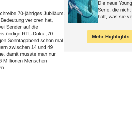
Die neue Young
Serie, die nich
schreibe 70-jähriges Jubiläum.
hält, was sie ve
Bedeutung verloren hat,
Review
ei Sender auf die
reistündige RTL-Doku
„70
Mehr Highlights
gen Sonntagabend schon mal
uern zwischen 14 und 49
che, damit musste man nur
56 Millionen Menschen
en.