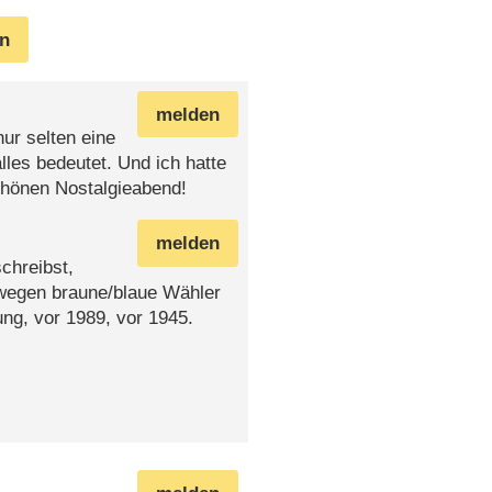
en
melden
ur selten eine
es bedeutet. Und ich hatte
chönen Nostalgieabend!
melden
chreibst,
ewegen braune/blaue Wähler
ng, vor 1989, vor 1945.