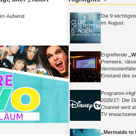
Die 9 wichtigst
 im Aufwind
im August
Ergreifende
W
Premiere, rätse
Vermisstenfälle
Einstand des 
Tatort: Münc
Duos
Programm-High
2026/​27: Der D
Channel wird a
TV erwachsene
Mermaids to 