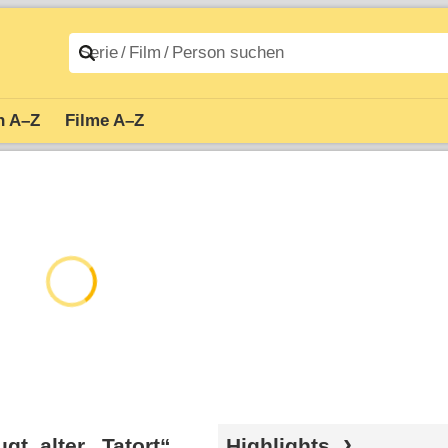
n A–Z
Filme A–Z
t, alter „Tatort“
Highlights