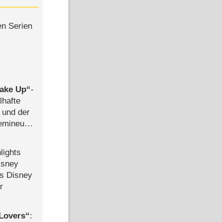
en Serien
ake Up
-
lhafte
 und der
semineuen
hen
-
lights
isney
ls Disney
r
Lovers
: