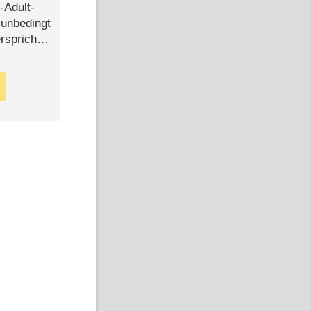
-Adult-
t unbedingt
rspricht –