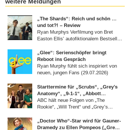
weitere Meldungen
„The Shards“: Reich und schön …
und tot?! – Review
Ryan Murphys Verfilmung von Bret
Easton Ellis’ autofiktionalem Bestseller
um Teens und Serienkiller im Los
Angeles der 1980er-Jahre schillert
„Glee“: Serienschöpfer bringt
verführerisch (05.08.2026)
Reboot ins Gespräch
Ryan Murphy fühlt sich inspiriert von
neuen, jungen Fans (29.07.2026)
Starttermine für „Scrubs“, „Grey’s
Anatomy“, „9-1-1“, „Abbott
Elementary“ und mehr verkündet
ABC hält neue Folgen von „The
Rookie“, „Will Trent“ und „Grey’s
Anatomy“-Spin-off noch zurück
(28.07.2026)
„Doctor Who“-Star wird für Gauner-
Dramedy zu Ellen Pompeos („Grey’s