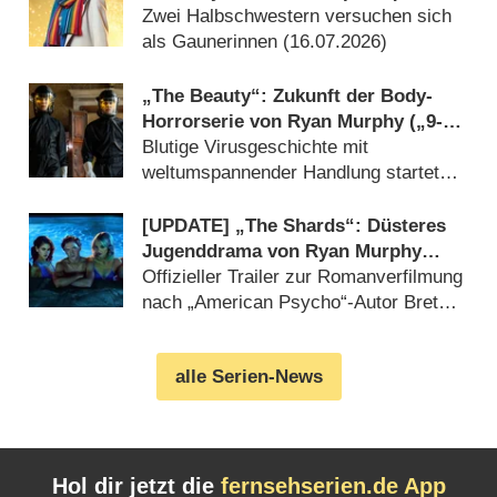
Anatomy“) Serienschwester
Zwei Halbschwestern versuchen sich
als Gaunerinnen (16.07.2026)
„The Beauty“: Zukunft der Body-
Horrorserie von Ryan Murphy („9-1-
1: Nashville“) in der Schwebe
Blutige Virusgeschichte mit
weltumspannender Handlung startete
Anfang 2026 (14.07.2026)
[UPDATE] „The Shards“: Düsteres
Jugenddrama von Ryan Murphy
(„American Horror Story“) feiert
Offizieller Trailer zur Romanverfilmung
Deutschlandpremiere
nach „American Psycho“-Autor Bret
Easton Ellis enthüllt (14.07.2026)
alle Serien-News
Hol dir jetzt die
fernsehserien.de App