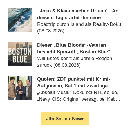
(08.08.2026)
„Joko & Klaas machen Urlaub“: An
diesem Tag startet die neue
Sendung des Entertainer-Duos
Roadtrip durch Island als Reality-Doku
(08.08.2026)
Dieser „Blue Bloods“-Veteran
besucht Spin-off „Boston Blue“
Will Estes kehrt als Jamie Reagan
zurück (08.08.2026)
Quoten: ZDF punktet mit Krimi-
Aufgüssen, Sat.1 mit Zweitliga-
Auftakt
„Absolut Musik“-Doku bei RTL solide,
„Navy CIS: Origins“ versagt bei Kabel
Eins (08.08.2026)
alle Serien-News