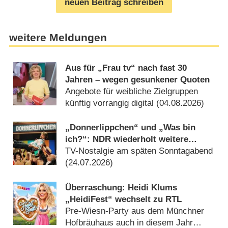
neuen Beitrag schreiben
weitere Meldungen
Aus für „Frau tv“ nach fast 30
Jahren – wegen gesunkener Quoten
Angebote für weibliche Zielgruppen
künftig vorrangig digital (04.08.2026)
„Donnerlippchen“ und „Was bin
ich?“: NDR wiederholt weitere
Showklassiker
TV-Nostalgie am späten Sonntagabend
(24.07.2026)
Überraschung: Heidi Klums
„HeidiFest“ wechselt zu RTL
Pre-Wiesn-Party aus dem Münchner
Hofbräuhaus auch in diesem Jahr