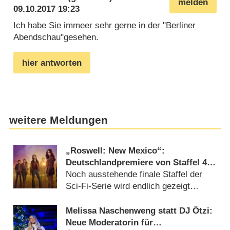
melden
09.10.2017 19:23
Ich habe Sie immeer sehr gerne in der "Berliner
Abendschau"gesehen.
hier antworten
weitere Meldungen
„Roswell: New Mexico“:
Deutschlandpremiere von Staffel 4
wird tief in der Nacht versteckt
Noch ausstehende finale Staffel der
Sci-Fi-Serie wird endlich gezeigt
(05.08.2026)
Melissa Naschenweng statt DJ Ötzi:
Neue Moderatorin für