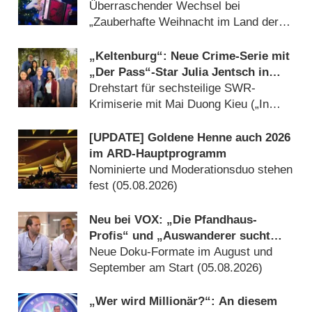
Weihnachtsshow von ORF und BR
Überraschender Wechsel bei
„Zauberhafte Weihnacht im Land der
‚Stillen Nacht‘“ (05.08.2026)
„Keltenburg“: Neue Crime-Serie mit
„Der Pass“-Star Julia Jentsch in
Arbeit
Drehstart für sechsteilige SWR-
Krimiserie mit Mai Duong Kieu („In
aller Freundschaft“) (05.08.2026)
[UPDATE] Goldene Henne auch 2026
im ARD-Hauptprogramm
Nominierte und Moderationsduo stehen
fest (05.08.2026)
Neu bei VOX: „Die Pfandhaus-
Profis“ und „Auswanderer sucht
Liebe“
Neue Doku-Formate im August und
September am Start (05.08.2026)
„Wer wird Millionär?“: An diesem