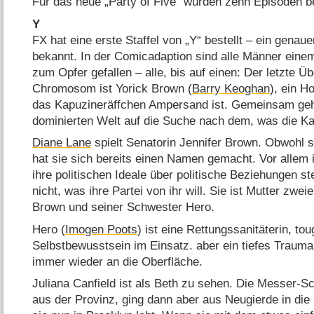
Für das neue „Party of Five“ wurden zehn Episoden be
Y
FX hat eine erste Staffel von „Y“ bestellt – ein gena
bekannt. In der Comicadaption sind alle Männer eine
zum Opfer gefallen – alle, bis auf einen: Der letzte Ü
Chromosom ist Yorick Brown (
Barry Keoghan
), ein H
das Kapuzineräffchen Ampersand ist. Gemeinsam gehe
dominierten Welt auf die Suche nach dem, was die Ka
Diane Lane
spielt Senatorin Jennifer Brown. Obwohl sie
hat sie sich bereits einen Namen gemacht. Vor allem i
ihre politischen Ideale über politische Beziehungen stell
nicht, was ihre Partei von ihr will. Sie ist Mutter zwe
Brown und seiner Schwester Hero.
Hero (
Imogen Poots
) ist eine Rettungssanitäterin, to
Selbstbewusstsein im Einsatz. aber ein tiefes Traum
immer wieder an die Oberfläche.
Juliana Canfield ist als Beth zu sehen. Die Messer-Sc
aus der Provinz, ging dann aber aus Neugierde in die