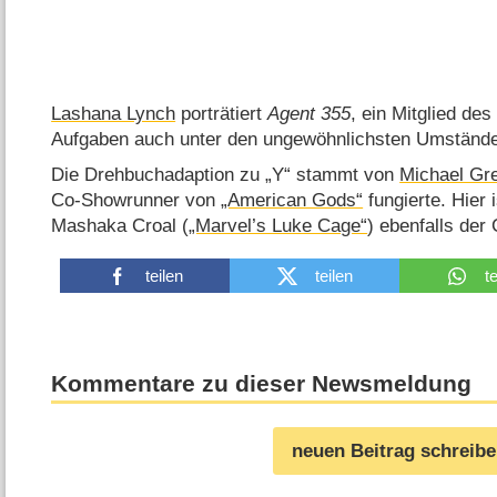
Lashana Lynch
porträtiert
Agent 355
, ein Mitglied des
Aufgaben auch unter den ungewöhnlichsten Umständen
Die Drehbuchadaption zu „Y“ stammt von
Michael Gr
Co-Showrunner von
„American Gods“
fungierte. Hier
Mashaka Croal (
„Marvel’s Luke Cage“
) ebenfalls der
teilen
teilen
t
Kommentare zu dieser Newsmeldung
neuen Beitrag schreib