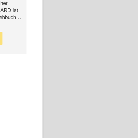
cher
n ARD ist
rehbuch
iew