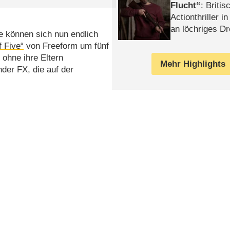
Flucht
: Britis
Actionthriller i
an löchriges D
e können sich nun endlich
gekettet – Rev
f Five“
von Freeform um fünf
 ohne ihre Eltern
Mehr Highlights
der FX, die auf der