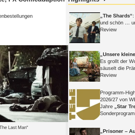
The Shards
:
enbestellungen
und schön … un
Review
Unsere klein
Es grollt der W
säuselt die Prä
Review
Programm-High
2026/​27 von W
Jahre
Star Tr
Sonderprogra
Die Helgolän
: The Last Man“
Prisoner – Au