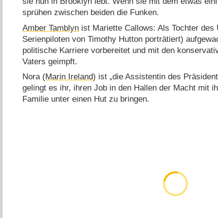
sie nun in Brooklyn lebt. Wenn sie mit dem etwas ein
sprühen zwischen beiden die Funken.
Amber Tamblyn
ist Mariette Callows: Als Tochter des
Serienpiloten von Timothy Hutton porträtiert) aufgewa
politische Karriere vorbereitet und mit den konserva
Vaters geimpft.
Nora (
Marin Ireland
) ist „die Assistentin des Präside
gelingt es ihr, ihren Job in den Hallen der Macht mit 
Familie unter einen Hut zu bringen.