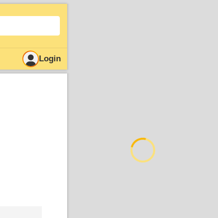
Login