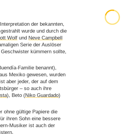
Interpretation der bekannten,
gestrahlt wurde und durch die
ott Wolf
und
Neve Campbell
damaligen Serie der Auslöser
n Geschwister kümmern sollte,
.
Buendía-Familie benannt),
r aus Mexiko gewesen, wurden
t aber jeder, der auf dem
tsbürger – so auch ihre
sta
), Beto (
Niko Guardado
)
 ohne gültige Papiere die
für ihren Sohn eine bessere
gern-Musiker ist auch der
stern.