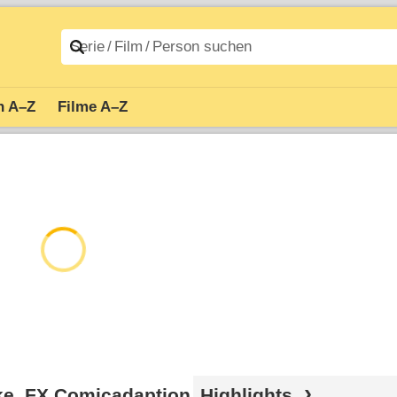
n A–Z
Filme A–Z
ake, FX Comicadaption
Highlights