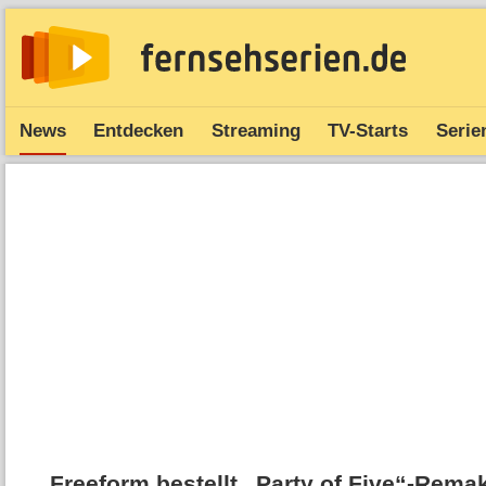
News
Entdecken
Streaming
TV-Starts
Serie
Freeform bestellt „Party of Five“-Rem