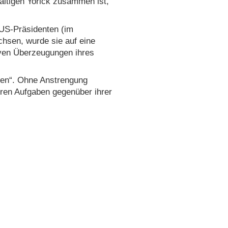
fältigen Yorick zusammen ist,
 US-Präsidenten (im
chsen, wurde sie auf eine
tiven Überzeugungen ihres
nten“. Ohne Anstrengung
ihren Aufgaben gegenüber ihrer