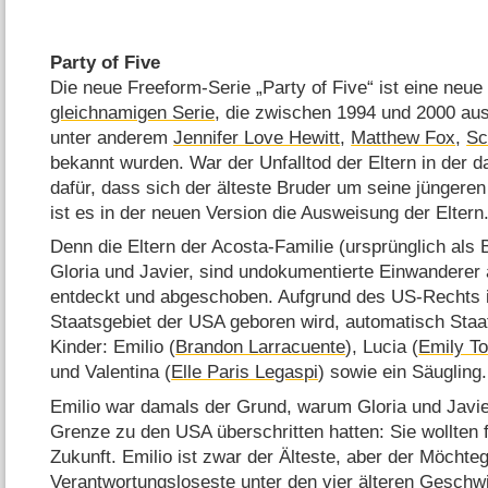
Party of Five
Die neue Freeform-Serie „Party of Five“ ist eine neue 
gleichnamigen Serie
, die zwischen 1994 und 2000 aus
unter anderem
Jennifer Love Hewitt
,
Matthew Fox
,
Sc
bekannt wurden. War der Unfalltod der Eltern in der 
dafür, dass sich der älteste Bruder um seine jüngere
ist es in der neuen Version die Ausweisung der Eltern
Denn die Eltern der Acosta-Familie (ursprünglich als 
Gloria und Javier, sind undokumentierte Einwandere
entdeckt und abgeschoben. Aufgrund des US-Rechts is
Staatsgebiet der USA geboren wird, automatisch Staa
Kinder: Emilio (
Brandon Larracuente
), Lucia (
Emily To
und Valentina (
Elle Paris Legaspi
) sowie ein Säugling.
Emilio war damals der Grund, warum Gloria und Javier
Grenze zu den USA überschritten hatten: Sie wollten 
Zukunft. Emilio ist zwar der Älteste, aber der Möchte
Verantwortungsloseste unter den vier älteren Geschwi