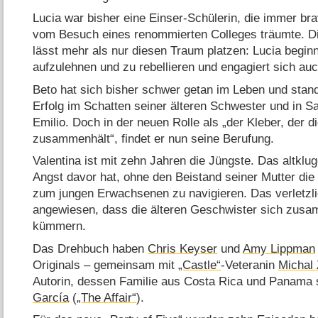
Lucia war bisher eine Einser-Schülerin, die immer br
vom Besuch eines renommierten Colleges träumte. Di
lässt mehr als nur diesen Traum platzen: Lucia beginn
aufzulehnen und zu rebellieren und engagiert sich auch
Beto hat sich bisher schwer getan im Leben und stan
Erfolg im Schatten seiner älteren Schwester und in 
Emilio. Doch in der neuen Rolle als „der Kleber, der 
zusammenhält“, findet er nun seine Berufung.
Valentina ist mit zehn Jahren die Jüngste. Das altklu
Angst davor hat, ohne den Beistand seiner Mutter di
zum jungen Erwachsenen zu navigieren. Das verletzl
angewiesen, dass die älteren Geschwister sich zusa
kümmern.
Das Drehbuch haben
Chris Keyser
und
Amy Lippman
Originals – gemeinsam mit
„Castle“
-Veteranin
Michal
Autorin, dessen Familie aus Costa Rica und Panama 
García
(
„The Affair“
).