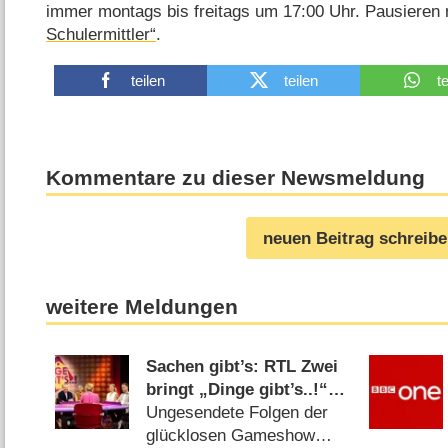
immer montags bis freitags um 17:00 Uhr. Pausieren
Schulermittler“
.
teilen
teilen
t
Kommentare zu dieser Newsmeldung
neuen Beitrag schreib
weitere Meldungen
Sachen gibt’s: RTL Zwei
bringt „Dinge gibt’s..!“
zurück
Ungesendete Folgen der
glücklosen Gameshow