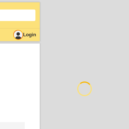
Login