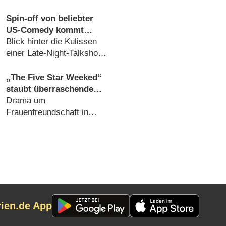
Boleyn
in der Provinz (06.08.2026)
Spin-off von beliebter
US-Comedy kommt
schon bald nach
Blick hinter die Kulissen
Deutschland
einer Late-Night-Talkshow
(06.08.2026)
„The Five Star Weeked“
staubt überraschende
Verlängerung ab
Drama um
Frauenfreundschaft in
harten Zeiten großartig
gestartet (06.08.2026)
rien.de App