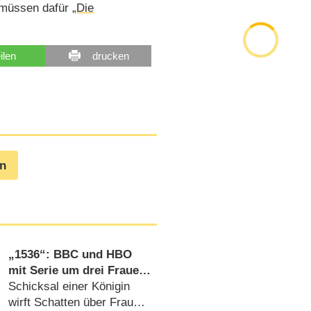
 müssen dafür
„Die
eilen
drucken
en
„1536“: BBC und HBO
mit Serie um drei Frauen
im Schatten der
Schicksal einer Königin
Verhaftung von Anne
wirft Schatten über Frauen