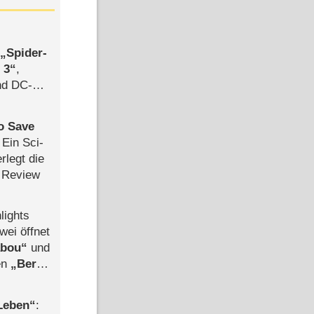
,
Spider-
 3
,
d DC-
ce
to Save
: Ein Sci-
rlegt die
 Review
lights
wei öffnet
abou
und
len
Berlin
-Ableger
 Leben
: