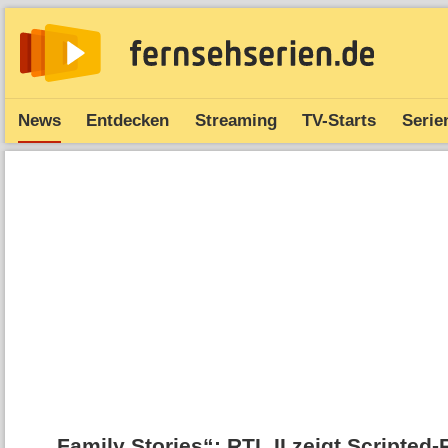
News
Entdecken
Streaming
TV-Starts
Serie
„Family Stories“: RTL II zeigt Scripted