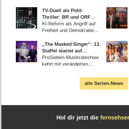
angekündigt (23.07.2026)
TV-Duell als Polit-
Thriller: BR und ORF
produzieren besonderes
KI-Reform als Angriff auf
Fernseh-Kammerspiel
Freiheit und Demokratie
(06.08.2026)
„The Masked Singer“: 13.
Staffel startet auf
überraschendem
ProSieben-Musikrateshow
Sendeplatz und viel
kehrt mit veränderten
früher als zuletzt
Vorzeichen zurück
(06.08.2026)
alle Serien-News
Hol dir jetzt die
fernsehse