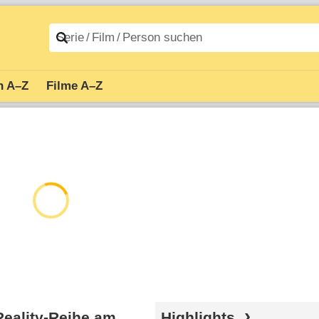
n A–Z
Filme A–Z
-Reality-Reihe am
Highlights