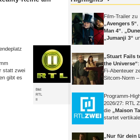
Film-Trailer zu
Avengers 5
Man 4
,
Dune
Jumanji 3
un
Horror
Clayfa
endeplatz
Stuart Fails 
ramm
the Universe
 statt zwei
Fi-Abenteuer ze
en gibt es
Sitcom-Norm –
Bild:
RTL
Programm-High
II
2026/​27: RTL Z
die
Maison T
startet vertika
– Tag & Nacht
Nur für dein