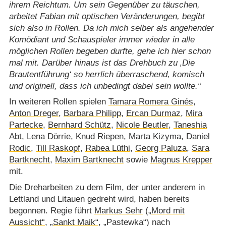
ihrem Reichtum. Um sein Gegenüber zu täuschen,
arbeitet Fabian mit optischen Veränderungen, begibt
sich also in Rollen. Da ich mich selber als angehender
Komödiant und Schauspieler immer wieder in alle
möglichen Rollen begeben durfte, gehe ich hier schon
mal mit. Darüber hinaus ist das Drehbuch zu ‚Die
Brautentführung‘ so herrlich überraschend, komisch
und originell, dass ich unbedingt dabei sein wollte.
In weiteren Rollen spielen
Tamara Romera Ginés
,
Anton Dreger
,
Barbara Philipp
,
Ercan Durmaz
,
Mira
Partecke
,
Bernhard Schütz
,
Nicole Beutler
,
Taneshia
Abt
,
Lena Dörrie
,
Knud Riepen
,
Marta Kizyma
,
Daniel
Rodic
,
Till Raskopf
,
Rabea Lüthi
,
Georg Paluza
,
Sara
Bartknecht
,
Maxim Bartknecht
sowie
Magnus Krepper
mit.
Die Dreharbeiten zu dem Film, der unter anderem in
Lettland und Litauen gedreht wird, haben bereits
begonnen. Regie führt
Markus Sehr
(
„Mord mit
Aussicht“
,
„Sankt Maik“
, „Pastewka“) nach