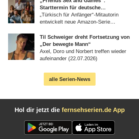
„Friends Sex and Games“:
Starttermin für deutsche
Erotikdramedy bei Prime Video
„Türkisch für Anfänger“-Mitautorin
entwickelt neue Amazon-Serie
(22.07.2026)
Til Schweiger dreht Fortsetzung von
„Der bewegte Mann“
Axel, Doro und Norbert treffen wieder
aufeinander (22.07.2026)
alle Serien-News
Hol dir jetzt die
fernsehserien.de App