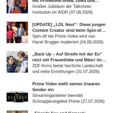
mit Primetime-Show, Doku und
Rückblicken
Großes Jubiläum der Talkshow-
Institution im WDR (07.08.2026)
[UPDATE] „LOL Next“: Diese jungen
Content Creator sind beim Spin-off
mit dabei
Spin-off bei Prime Video wird von
Hazel Brugger moderiert (04.08.2026)
„Back Up – Auf Streife mit der Ex“
reizt mit Frauenliebe und Māori im
Krimi – Review
ZDF-Krimi bietet herrliche Landschaft
und nette Ermittlungen (31.07.2026)
Prime Video stellt seinen linearen
Sender ein
Streaminganbieter beendet
Schnupperangebot Prime (27.07.2026)