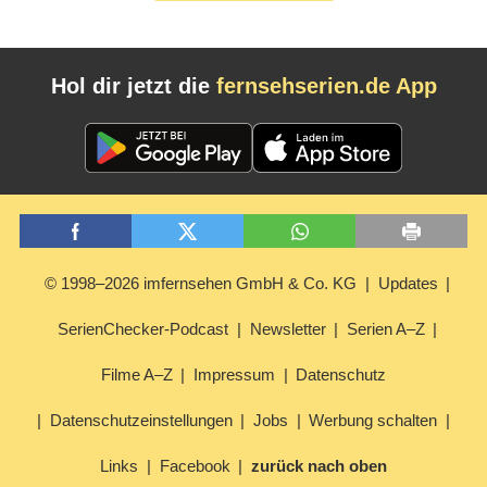
Hol dir jetzt die
fernsehserien.de App
© 1998–2026 imfernsehen GmbH & Co. KG
Updates
SerienChecker-Podcast
Newsletter
Serien A–Z
Filme A–Z
Impressum
Datenschutz
Datenschutzeinstellungen
Jobs
Werbung schalten
Links
Facebook
zurück nach oben