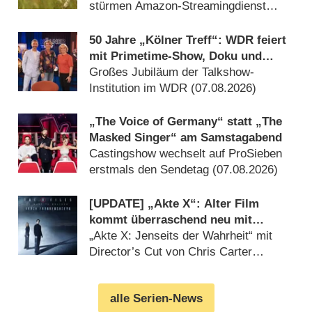
Hammer“
stürmen Amazon-Streamingdienst
(28.07.2026)
50 Jahre „Kölner Treff“: WDR feiert
mit Primetime-Show, Doku und
Rückblicken
Großes Jubiläum der Talkshow-
Institution im WDR (07.08.2026)
„The Voice of Germany“ statt „The
Masked Singer“ am Samstagabend
Castingshow wechselt auf ProSieben
erstmals den Sendetag (07.08.2026)
[UPDATE] „Akte X“: Alter Film
kommt überraschend neu mit
deutlich mehr Horror
„Akte X: Jenseits der Wahrheit“ mit
Director’s Cut von Chris Carter
(07.08.2026)
alle Serien-News