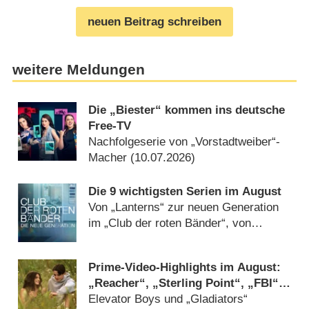
neuen Beitrag schreiben
weitere Meldungen
Die „Biester“ kommen ins deutsche
Free-TV
Nachfolgeserie von „Vorstadtweiber“-
Macher (10.07.2026)
Die 9 wichtigsten Serien im August
Von „Lanterns“ zur neuen Generation
im „Club der roten Bänder“, von
„München Beats“ bis „Murder in a
Small Town“ (31.07.2026)
Prime-Video-Highlights im August:
„Reacher“, „Sterling Point“, „FBI“,
„Arrow“, „Gossip Girl“ und „Sledge
Elevator Boys und „Gladiators“