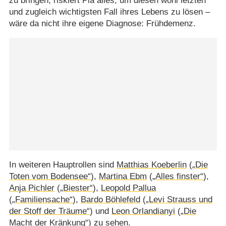
zu bringen, riskiert Pia alles, um diesen wohl letzten
und zugleich wichtigsten Fall ihres Lebens zu lösen –
wäre da nicht ihre eigene Diagnose: Frühdemenz.
In weiteren Hauptrollen sind
Matthias Koeberlin
(
„Die
Toten vom Bodensee“
),
Martina Ebm
(
„Alles finster“
),
Anja Pichler
(
„Biester“
),
Leopold Pallua
(
„Familiensache“
),
Bardo Böhlefeld
(
„Levi Strauss und
der Stoff der Träume“
) und
Leon Orlandianyi
(
„Die
Macht der Kränkung“
) zu sehen.