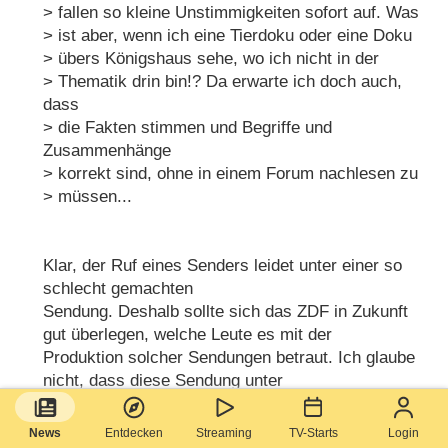
> fallen so kleine Unstimmigkeiten sofort auf. Was
> ist aber, wenn ich eine Tierdoku oder eine Doku
> übers Königshaus sehe, wo ich nicht in der
> Thematik drin bin!? Da erwarte ich doch auch,
dass
> die Fakten stimmen und Begriffe und
Zusammenhänge
> korrekt sind, ohne in einem Forum nachlesen zu
> müssen...
Klar, der Ruf eines Senders leidet unter einer so
schlecht gemachten
Sendung. Deshalb sollte sich das ZDF in Zukunft
gut überlegen, welche Leute es mit der
Produktion solcher Sendungen betraut. Ich glaube
nicht, dass diese Sendung unter
Guido Knopp so durchgegangen wäre. Er hat ja
auch persönlich seinen Kopf für die
News
Entdecken
Streaming
TV-Starts
Login