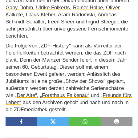
Zu Wort kommen in der Dokumentation unter anderem
Gaby Dohm
,
Ulrike Folkerts
,
Rainer Holbe
,
Oliver
Kalkofe
,
Claus Kleber
, Aram Radomski,
Andreas
Schmidt-Schaller
,
Ireen Sheer
und
Ingrid Steeger
, die
sehr persönlich über unvergessene Fernsehmomente
berichten.
Die Folge von „ZDF-History“ kann als Vorreiter der
Feierlichkeiten betrachtet werden, die das ZDF noch
plant. Denn der Mainzer Sender feiert in diesem Jahr
seinen 60. Geburtstag. Dieser soll mit einem
besonderen Event gefeiert werden: Anlässlich des
Jubiläums ist eine große „Show der Shows“ geplant,
außerdem werden derzeit zahlreiche Serienschätze
wie
„Der Alte“
,
„Forsthaus Falkenau“
und
„Freunde fürs
Leben“
aus den Archiven geholt und nach und nach in
die ZDFmediathek gestellt.