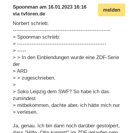
Spoonman
am
16.01.2023 16:16
melden
via
tvforen.de
Norbert schrieb:
-------------------------------------------------------
> Spoonman schrieb:
> --------------------------------------------------
> -----
> > In den Einblendungen wurde eine ZDF-Serie
der
> ARD
> > zugeschrieben.
>
> Soko Leipzig dem SWF? So habe ich das
zumindest
> mitbekommen, dachte aber, ich hätte mich nur
> verlesen.
Ja, genau. Ich bin dann noch darüber gestolpert,
dass "Hilfe, Otto kommt!" im ZDF gelaufen sein