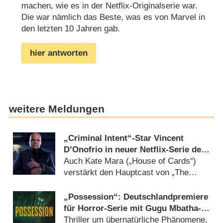
machen, wie es in der Netflix-Originalserie war.
Die war nämlich das Beste, was es von Marvel in
den letzten 10 Jahren gab.
hier antworten
weitere Meldungen
„Criminal Intent“-Star Vincent
D’Onofrio in neuer Netflix-Serie der
„Billions“-Macher
Auch Kate Mara („House of Cards“)
verstärkt den Hauptcast von „The
Roman“ (16.07.2026)
„Possession“: Deutschlandpremiere
für Horror-Serie mit Gugu Mbatha-
Raw und Jonny Lee Miller
Thriller um übernatürliche Phänomene,