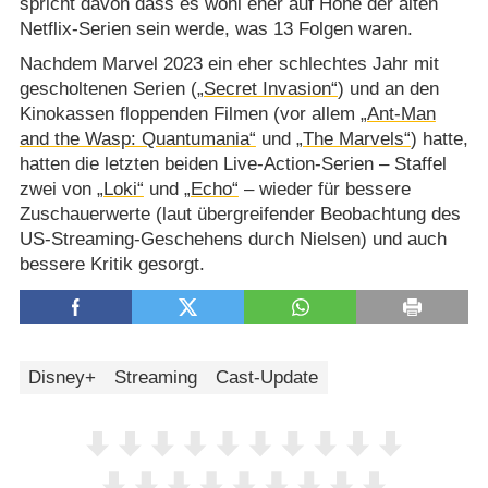
spricht davon dass es wohl eher auf Höhe der alten
Netflix-Serien sein werde, was 13 Folgen waren.
Nachdem Marvel 2023 ein eher schlechtes Jahr mit
gescholtenen Serien (
„Secret Invasion“
) und an den
Kinokassen floppenden Filmen (vor allem
„Ant-Man
and the Wasp: Quantumania“
und
„The Marvels“
) hatte,
hatten die letzten beiden Live-Action-Serien – Staffel
zwei von
„Loki“
und
„Echo“
– wieder für bessere
Zuschauerwerte (laut übergreifender Beobachtung des
US-Streaming-Geschehens durch Nielsen) und auch
bessere Kritik gesorgt.
Disney+
Streaming
Cast-Update