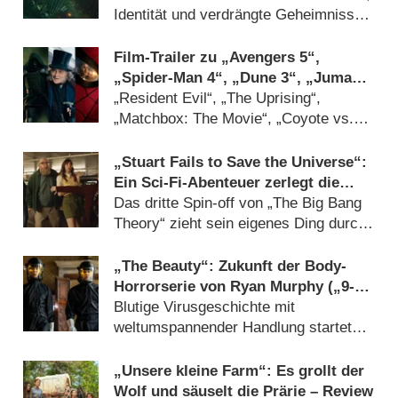
Identität und verdrängte Geheimnisse
(29.07.2026)
Film-Trailer zu „Avengers 5“,
„Spider-Man 4“, „Dune 3“, „Jumanji
3“ und DC-Horror „Clayface“
„Resident Evil“, „The Uprising“,
„Matchbox: The Movie“, „Coyote vs.
ACME“ und „Ebenezer“ dabei
(27.07.2026)
„Stuart Fails to Save the Universe“:
Ein Sci-Fi-Abenteuer zerlegt die
Sitcom-Norm – Review
Das dritte Spin-off von „The Big Bang
Theory“ zieht sein eigenes Ding durch
– und gewinnt (23.07.2026)
„The Beauty“: Zukunft der Body-
Horrorserie von Ryan Murphy („9-1-
1: Nashville“) in der Schwebe
Blutige Virusgeschichte mit
weltumspannender Handlung startete
Anfang 2026 (14.07.2026)
„Unsere kleine Farm“: Es grollt der
Wolf und säuselt die Prärie – Review