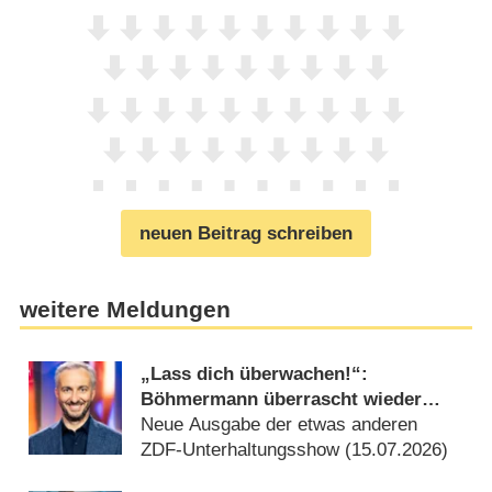
neuen Beitrag schreiben
weitere Meldungen
„Lass dich überwachen!“:
Böhmermann überrascht wieder
ahnungsloses Publikum
Neue Ausgabe der etwas anderen
ZDF-Unterhaltungsshow (15.07.2026)