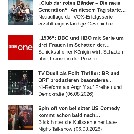
„Club der roten Bänder – Die neue
Generation“: An diesem Tag startet
die Fortsetzung
Neuauflage der VOX-Erfolgsserie
erzählt eigenständige Geschichte
(28.07.2026)
„1536“: BBC und HBO mit Serie um
drei Frauen im Schatten der
Verhaftung von Anne Boleyn
Schicksal einer Königin wirft Schatten
über Frauen in der Provinz
(06.08.2026)
TV-Duell als Polit-Thriller: BR und
ORF produzieren besonderes
Fernseh-Kammerspiel
KI-Reform als Angriff auf Freiheit und
Demokratie (06.08.2026)
Spin-off von beliebter US-Comedy
kommt schon bald nach
Deutschland
Blick hinter die Kulissen einer Late-
Night-Talkshow (06.08.2026)