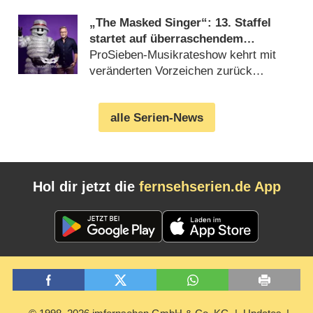
„The Masked Singer“: 13. Staffel
startet auf überraschendem
Sendeplatz und viel früher als
ProSieben-Musikrateshow kehrt mit
zuletzt
veränderten Vorzeichen zurück
(06.08.2026)
alle Serien-News
Hol dir jetzt die
fernsehserien.de App