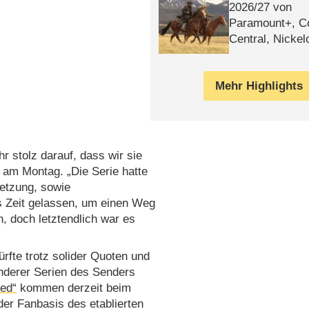
2026/​27 von
Paramount+, 
Central, Nicke
WELT
Mehr Highlights
r stolz darauf, dass wir sie
 am Montag. „Die Serie hatte
setzung, sowie
ns Zeit gelassen, um einen Weg
n, doch letztendlich war es
rfte trotz solider Quoten und
anderer Serien des Senders
ted“
kommen derzeit beim
der Fanbasis des etablierten