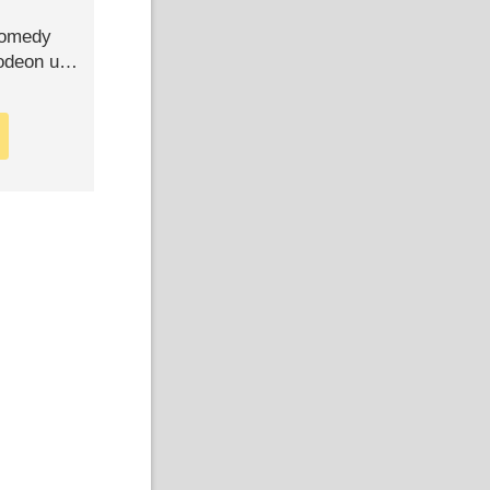
Comedy
lodeon und