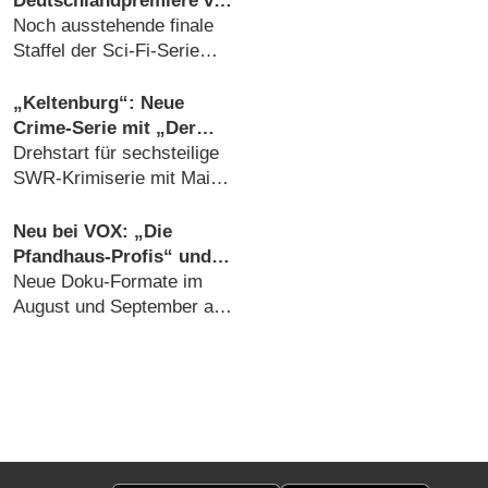
Deutschlandpremiere von
Staffel 4 wird tief in der
Noch ausstehende finale
Nacht versteckt
Staffel der Sci-Fi-Serie
wird endlich gezeigt
(05.08.2026)
„Keltenburg“: Neue
Crime-Serie mit „Der
Pass“-Star Julia Jentsch
Drehstart für sechsteilige
in Arbeit
SWR-Krimiserie mit Mai
Duong Kieu („In aller
Freundschaft“)
Neu bei VOX: „Die
(05.08.2026)
Pfandhaus-Profis“ und
„Auswanderer sucht
Neue Doku-Formate im
Liebe“
August und September am
Start (05.08.2026)