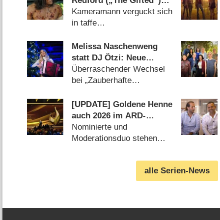
Redford („The Gifted“)
an Bord
Kameramann verguckt sich
in taffe
Rettungsschwimmerin
(10.07.2026)
Melissa Naschenweng
statt DJ Ötzi: Neue
Moderatorin für
Überraschender Wechsel
Weihnachtsshow von
bei „Zauberhafte
ORF und BR
Weihnacht im Land der
‚Stillen Nacht‘“
[UPDATE] Goldene Henne
(05.08.2026)
auch 2026 im ARD-
Hauptprogramm
Nominierte und
Moderationsduo stehen
fest (05.08.2026)
alle Serien-News