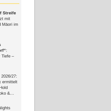
 Streife
zt mit
d Māori im
s
rf
:
 Tiefe –
2026/​27:
ermittelt
 Hold
Joko &
Urlaub
lights