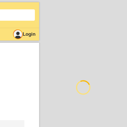
Login