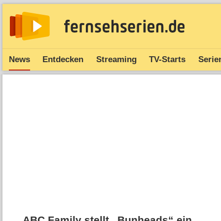
News
Entdecken
Streaming
TV-Starts
Serie
ABC Family stellt „Bunheads“ ein