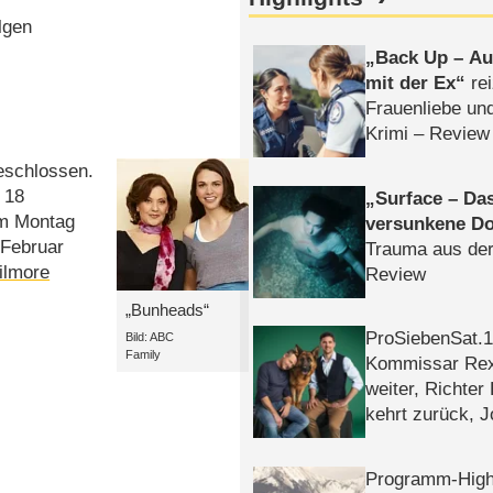
lgen
Back Up – Auf
mit der Ex
rei
Frauenliebe un
Krimi – Review
geschlossen.
 18
Surface – Da
am Montag
versunkene Do
 Februar
Trauma aus der
ilmore
Review
„Bunheads“
ProSiebenSat.1 
Bild: ABC
Family
Kommissar Rex 
weiter, Richter
kehrt zurück, 
Klaas machen 
Programm-High