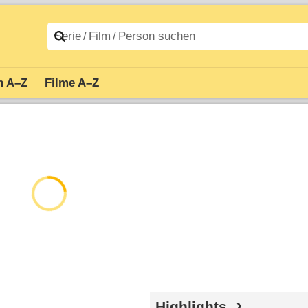
n A–Z
Filme A–Z
Highlights