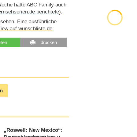
 Woche hatte ABC Family auch
ernsehserien.de berichtete
).
sehen. Eine ausführliche
iew auf wunschliste.de
.
eilen
drucken
en
„Roswell: New Mexico“: