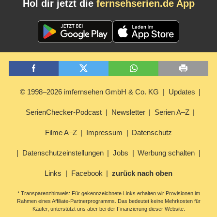
Hol dir jetzt die
fernsehserien.de App
© 1998–2026 imfernsehen GmbH & Co. KG
Updates
SerienChecker-Podcast
Newsletter
Serien A–Z
Filme A–Z
Impressum
Datenschutz
Datenschutzeinstellungen
Jobs
Werbung schalten
Links
Facebook
zurück nach oben
* Transparenzhinweis: Für gekennzeichnete Links erhalten wir Provisionen im
Rahmen eines Affiliate-Partnerprogramms. Das bedeutet keine Mehrkosten für
Käufer, unterstützt uns aber bei der Finanzierung dieser Website.