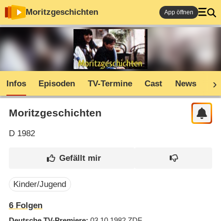
Moritzgeschichten
App öffnen
Infos
Episoden
TV-Termine
Cast
News
Co
Moritzgeschichten
D
1982
Kinder/Jugend
6
Folgen
Deutsche TV-Premiere
03.10.1982
ZDF