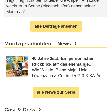
sagt 'flieg nicht bei rot ueber die Ampel'. Am Ende
wacht er in Sonne (eingeschlafen) neben seiner
Mama auf.
alle Beiträge ansehen
Moritzgeschichten – News
40 Jahre 3sat: Ein persönlicher
Rückblick auf das ehemalige
Kinderprogramm des Kultursenders
Wie Wickie, Biene Maja, Heidi,
Löwenzahn & Co. in der Prä-KiKA-Ära
ein zweites Zuhause fanden
(
07.12.2024
)
alle News zur Serie
Cast & Crew