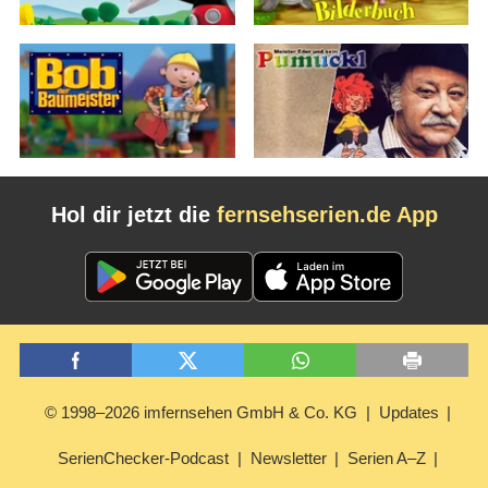
Hol dir jetzt die
fernsehserien.de App
© 1998–2026 imfernsehen GmbH & Co. KG
Updates
SerienChecker-Podcast
Newsletter
Serien A–Z