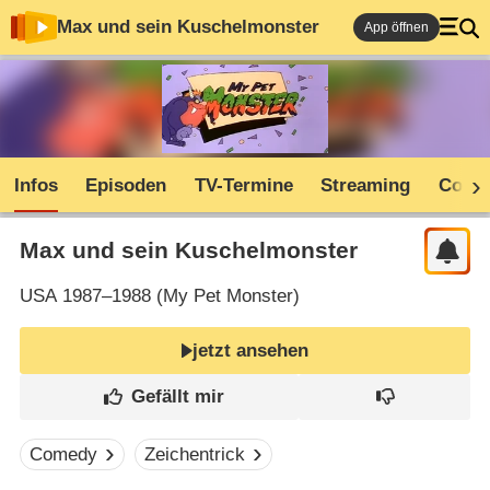
Max und sein Kuschelmonster
App öffnen
Infos
Episoden
TV-Termine
Streaming
Comm
Max und sein Kuschelmonster
USA
1987–1988 (
My Pet Monster
)
jetzt ansehen
Comedy
Zeichentrick