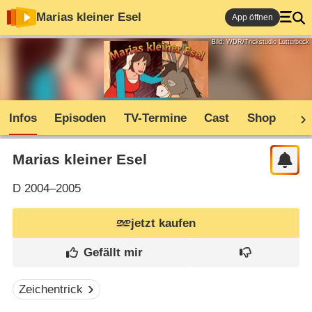
Marias kleiner Esel
App öffnen
Bild: WDR/Trickstudio Lutterbeck
Infos
Episoden
TV-Termine
Cast
Shop
Co
Marias kleiner Esel
D
2004–2005
jetzt kaufen
Zeichentrick