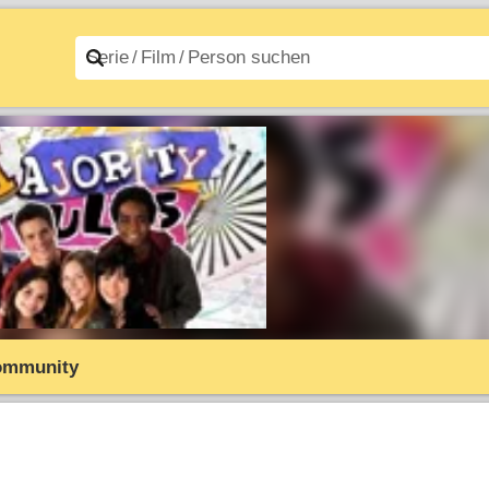
n A–Z
Filme A–Z
ommunity