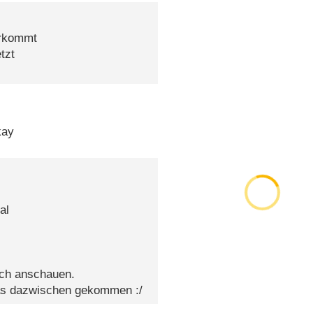
orkommt
tzt
kay
al
ich anschauen.
was dazwischen gekommen :/