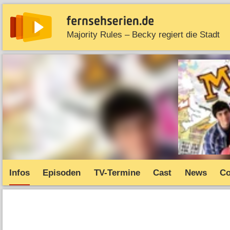
Majority Rules – Becky regiert die Stadt
News
Entdecken
Streaming
TV-Starts
Serie
Infos
Episoden
TV-Termine
Cast
News
C