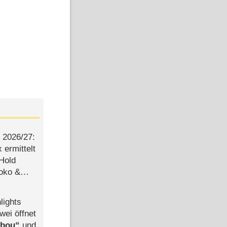
2026/​27:
ermittelt
 Hold
Joko &
Urlaub
lights
wei öffnet
abou
und