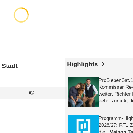
Highlights
 Stadt
ProSiebenSat.1 
Kommissar Rex 
weiter, Richter
kehrt zurück, 
Klaas machen 
Programm-High
2026/​27: RTL Z
die
Maison T