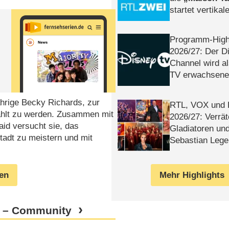
startet vertika
– Tag & Nacht
Programm-High
2026/​27: Der D
Channel wird a
TV erwachsene
jährige Becky Richards, zur
RTL, VOX und
ählt zu werden. Zusammen mit
2026/​27: Verrät
id versucht sie, das
Gladiatoren un
tadt zu meistern und mit
Sebastian Lege
Mehr Highlights
gen
dt – Community