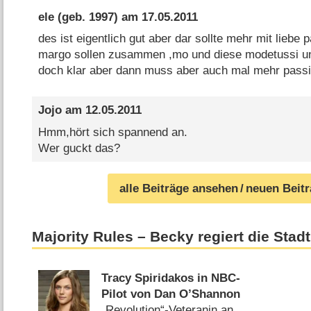
ele
(geb. 1997) am
17.05.2011
des ist eigentlich gut aber dar sollte mehr mit liebe
margo sollen zusammen ,mo und diese modetussi und
doch klar aber dann muss aber auch mal mehr pass
Jojo
am
12.05.2011
Hmm,hört sich spannend an.
Wer guckt das?
alle Beiträge ansehen
/ neuen Beit
Majority Rules – Becky regiert die Stad
Tracy Spiridakos in NBC-
Pilot von Dan O’Shannon
„Revolution“-Veteranin an