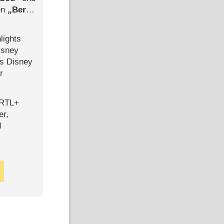
len
Berlin
-Ableger
lights
isney
ls Disney
r
 RTL+
er,
d