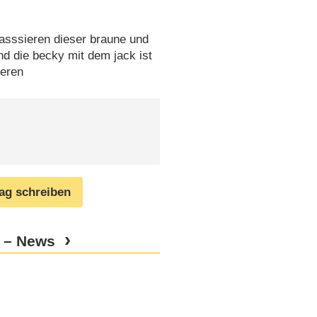
 passsieren dieser braune und
 die becky mit dem jack ist
ieren
rag schreiben
t – News