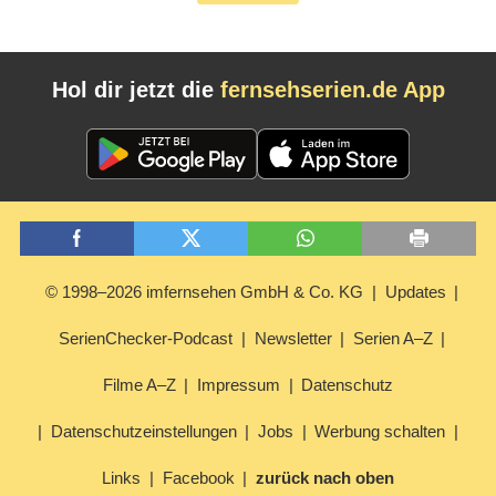
Hol dir jetzt die
fernsehserien.de App
© 1998–2026 imfernsehen GmbH & Co. KG
Updates
SerienChecker-Podcast
Newsletter
Serien A–Z
Filme A–Z
Impressum
Datenschutz
Datenschutzeinstellungen
Jobs
Werbung schalten
Links
Facebook
zurück nach oben