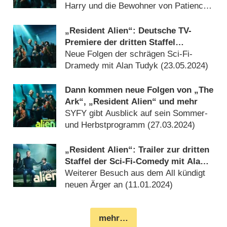
Harry und die Bewohner von Patience
(
19.06.2024
)
„Resident Alien“: Deutsche TV-
Premiere der dritten Staffel
angekündigt
Neue Folgen der schrägen Sci-Fi-
Dramedy mit Alan Tudyk (
23.05.2024
)
Dann kommen neue Folgen von „The
Ark“, „Resident Alien“ und mehr
SYFY gibt Ausblick auf sein Sommer-
und Herbstprogramm (
27.03.2024
)
„Resident Alien“: Trailer zur dritten
Staffel der Sci-Fi-Comedy mit Alan
Tudyk
Weiterer Besuch aus dem All kündigt
neuen Ärger an (
11.01.2024
)
mehr…