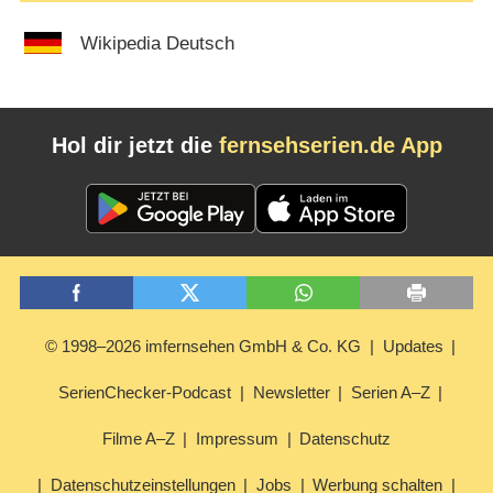
Wikipedia Deutsch
Hol dir jetzt die
fernsehserien.de App
© 1998–2026 imfernsehen GmbH & Co. KG
Updates
SerienChecker-Podcast
Newsletter
Serien A–Z
Filme A–Z
Impressum
Datenschutz
Datenschutzeinstellungen
Jobs
Werbung schalten